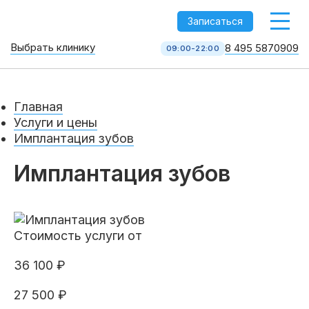
-->
Записаться
Выбрать клинику
8 495 5870909
09:00-22:00
Стоматология НоваДент
10 клиник в Москве
Главная
8 495 587 09 09
КОЛЛ-ЦЕНТР
Услуги и цены
Имплантация зубов
Имплантация зубов
Стоимость услуги от
36 100 ₽
Услуги
27 500 ₽