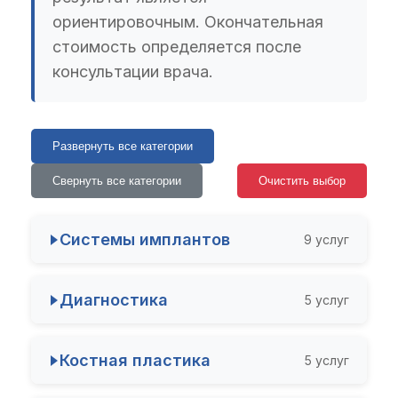
ориентировочным. Окончательная
стоимость определяется после
консультации врача.
Развернуть все категории
Свернуть все категории
Очистить выбор
Системы имплантов
9 услуг
Имплант Ленмириот (Россия) с установкой
Диагностика
5 услуг
от 22 000 ₽
Консультация имплантолога
Имплант NORIS (Израиль) с установкой
Костная пластика
5 услуг
Бесплатно
от 36 100 ₽