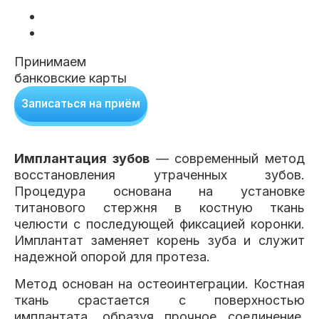
Клиники
Имплантация
Протезирование
Виниры
Принимаем
Цены
банковские карты
Петровско-
Центр доктора
Красногорск
Записаться на приём
Разумовская
Богатова
Брекеты
Лечение зубов
Удаление
Врачи
Имплантация зубов
— современный метод
Химки Ленинский
Чертановская
Центр доктора
Работы
восстановления утраченных зубов.
Рыжова
Чистка
Отбеливание
Детская
Процедура основана на установке
стоматология
титанового стержня в костную ткань
Все клиники и франшизы (10)
Отзывы
челюсти с последующей фиксацией коронки.
Имплантат заменяет корень зуба и служит
надежной опорой для протеза.
Диагностика
Лечение десен
Капы
Акции
Метод основан на остеоинтеграции. Костная
ткань срастается с поверхностью
Все услуги (16 категорий)
имплантата, образуя прочное соединение.