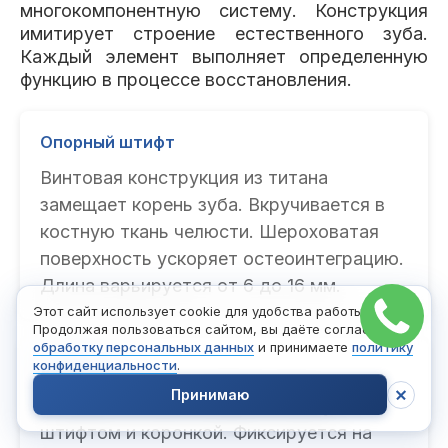
многокомпонентную систему. Конструкция
имитирует строение естественного зуба.
Каждый элемент выполняет определенную
функцию в процессе восстановления.
Опорный штифт
Винтовая конструкция из титана
замещает корень зуба. Вкручивается в
костную ткань челюсти. Шероховатая
поверхность ускоряет остеоинтеграцию.
Длина варьируется от 6 до 16 мм.
Этот сайт использует cookie для удобства работы.
Продолжая пользоваться сайтом, вы даёте согласие на
обработку персональных данных
и принимаете
политику
конфиденциальности
.
Абатмент
Принимаю
Соединительный элемент между
штифтом и коронкой. Фиксируется на