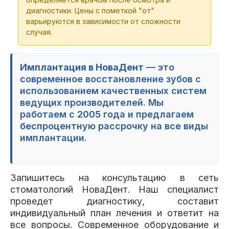
Костный материал Bio-Oss (0,5г)
Коронка керамическая E-MAX на импланте
диагностики. Цены с пометкой "от"
Имплант ASTRA TECH (Швеция) с
от 13 200 ₽
от 54 800 ₽
варьируются в зависимости от сложности
установкой
случая.
от 79 100 ₽
Установка мембраны (барьерной)
от 16 500 ₽
Имплантация в НоваДент
— это
Временная коронка на имплант
современное восстановление зубов с
от 17 400 ₽
использованием качественных систем
ведущих производителей. Мы
Костный материал Bio-Oss (1г)
работаем с 2005 года и предлагаем
от 24 200 ₽
беспроцентную рассрочку на все виды
имплантации.
Запишитесь на консультацию в сеть
стоматологий НоваДент. Наш специалист
проведет диагностику, составит
индивидуальный план лечения и ответит на
все вопросы. Современное оборудование и