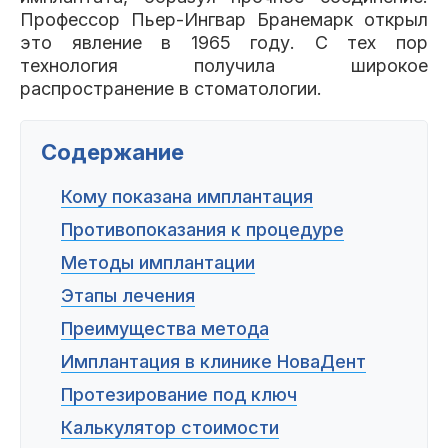
Пациентам
Профессор Пьер-Ингвар Бранемарк открыл
это явление в 1965 году. С тех пор
технология получила широкое
распространение в стоматологии.
Пациентам
База знаний
Публикации
Содержание
Кому показана имплантация
Вопросы и ответы
Награды
Лицензии
Противопоказания к процедуре
Методы имплантации
Этапы лечения
Гарантии
Информация
О компании
Преимущества метода
Имплантация в клинике НоваДент
Протезирование под ключ
Сотрудники
Контакты
Калькулятор стоимости