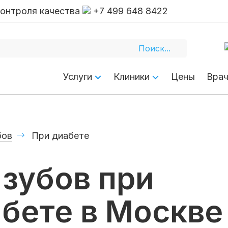
контроля качества
+7 499 648 8422
Услуги
Клиники
Цены
Вра
бов
При диабете
зубов при
бете в Москве