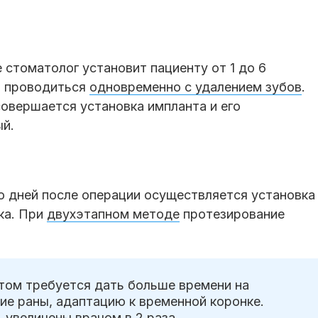
 стоматолог установит пациенту от 1 до 6
т проводиться
одновременно с удалением зубов
.
овершается установка импланта и его
ый.
о дней после операции осуществляется установка
ка. При
двухэтапном методе
протезирование
том требуется дать больше времени на
ие раны, адаптацию к временной коронке.
 увеличены врачом в 2 раза.