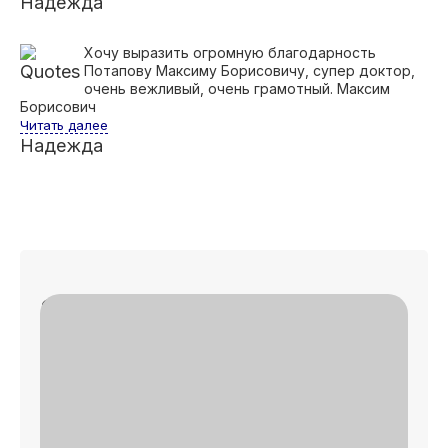
Надежда
Хочу выразить огромную благодарность
Потапову Максиму Борисовичу, супер доктор,
очень вежливый, очень грамотный. Максим
Борисович
Читать далее
Надежда
Записаться на приём
✓
🔎 Осмотр
✓
📄 План лечения