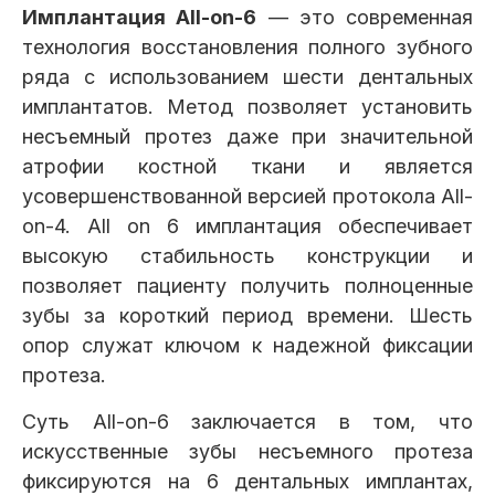
Имплантация All-on-6
— это современная
Клиники
технология восстановления полного зубного
Имплантация
Протезирование
Виниры
ряда с использованием шести дентальных
Цены
имплантатов. Метод позволяет установить
несъемный протез даже при значительной
Петровско-
Центр доктора
Красногорск
Разумовская
Богатова
атрофии костной ткани и является
Брекеты
Лечение зубов
Удаление
Врачи
усовершенствованной версией протокола All-
on-4. All on 6 имплантация обеспечивает
высокую стабильность конструкции и
Химки Ленинский
Чертановская
Центр доктора
Работы
Рыжова
позволяет пациенту получить полноценные
Чистка
Отбеливание
Детская
стоматология
зубы за короткий период времени. Шесть
Все клиники и франшизы (10)
Отзывы
опор служат ключом к надежной фиксации
протеза.
Диагностика
Лечение десен
Капы
Акции
Суть All-on-6 заключается в том, что
искусственные зубы несъемного протеза
Все услуги (16 категорий)
фиксируются на 6 дентальных имплантах,