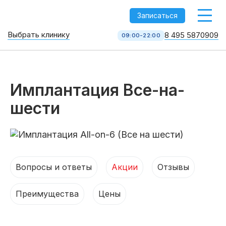
-->
Записаться
Выбрать клинику
8 495 5870909
09:00-22:00
Стоматология НоваДент
10 клиник в Москве
8 495 587 09 09
КОЛЛ-ЦЕНТР
Имплантация Все-на-
шести
Вопросы и ответы
Акции
Отзывы
Преимущества
Цены
Услуги