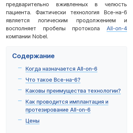
Пациентам
предварительно вживленных в челюсть
пациента. Фактически технология Все-на-6
является логическим продолжением и
восполняет пробелы протокола
All-on-4
Пациентам
База знаний
Публикации
компании Nobel.
Содержание
Вопросы и ответы
Награды
Лицензии
Когда назначается All-on-6
Что такое Все-на-6?
Каковы преимущества технологии?
Гарантии
Информация
О компании
Как проводится имплантация и
протезирование All-on-6
Цены
Сотрудники
Контакты