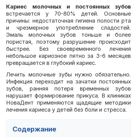
Клиники
Кариес молочных и постоянных зубов
встречается у 70-80% детей. Основные
Имплантация
Протезирование
Виниры
причины: недостаточная гигиена полости рта
и чрезмерное употребление сладостей.
Цены
Эмаль молочных зубов тоньше и более
Петровско-
Центр доктора
Красногорск
пористая, поэтому разрушение происходит
Разумовская
Богатова
быстрее. Без своевременного лечения
Брекеты
Лечение зубов
Удаление
Врачи
небольшое кариозное пятно за 3-6 месяцев
превращается в глубокий кариес.
Химки Ленинский
Чертановская
Центр доктора
Работы
Лечить молочные зубы нужно обязательно.
Рыжова
Чистка
Отбеливание
Детская
Инфекция переходит на зачатки постоянных
стоматология
зубов, ранняя потеря временных зубов
Все клиники и франшизы (10)
Отзывы
нарушает формирование прикуса. В клиниках
НоваДент применяются щадящие методики
лечения кариеса у детей без боли и стресса.
Диагностика
Лечение десен
Капы
Акции
Содержание
Все услуги (16 категорий)