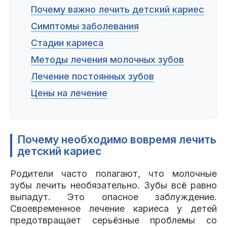
Пациентам
Почему важно лечить детский кариес
Симптомы заболевания
Стадии кариеса
Методы лечения молочных зубов
Пациентам
База знаний
Публикации
Лечение постоянных зубов
Цены на лечение
Вопросы и ответы
Награды
Лицензии
Почему необходимо вовремя лечить
детский кариес
Гарантии
Информация
О компании
Родители часто полагают, что молочные
зубы лечить необязательно. Зубы всё равно
выпадут. Это опасное заблуждение.
Своевременное лечение кариеса у детей
Сотрудники
Контакты
предотвращает серьёзные проблемы со