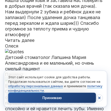
нашла общий язык и заставила нас поверить
в добрых врачей (так сказала моя дочка).
Нам выдернули 2 зубика и ребёнок даже не
заплакал) После удаления дочка танцевала
перед зеркалом и ждала шарик))) Спасибо
огромное за теплоту приема и чудную
атмосферу!
Читать далее
Олеся
Детский стоматолог Лапшина Мария
Александровна и ее маленький, но очень
смелый пациент
Пациент
Этот сайт использует cookie для удобства работы.
Продолжая пользоваться сайтом, вы даёте согласие на
Выражаем искреннюю благодарность
обработку персональных данных
и принимаете
политику
конфиденциальности
.
Сайдулгериевой Амине Магомедовне за
отношение и подход к лечению детей. Это
Принимаю
первый врач, у которого
моя дочь сидит
спокойно и ей нравится лечить зубы. Именно