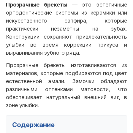
Прозрачные брекеты
— это эстетичные
Клиники
ортодонтические системы из керамики или
Имплантация
Протезирование
Виниры
искусственного сапфира, которые
Цены
практически незаметны на зубах.
Конструкции сохраняют привлекательность
Петровско-
Центр доктора
Красногорск
Разумовская
Богатова
улыбки во время коррекции прикуса и
Брекеты
Лечение зубов
Удаление
Врачи
выравнивания зубного ряда.
Прозрачные брекеты изготавливаются из
Химки Ленинский
Чертановская
Центр доктора
Работы
материалов, которые подбираются под цвет
Рыжова
Чистка
Отбеливание
Детская
естественной эмали. Замочки обладают
стоматология
различными оттенками матовости, что
Все клиники и франшизы (10)
Отзывы
обеспечивает натуральный внешний вид в
зоне улыбки.
Диагностика
Лечение десен
Капы
Акции
Содержание
Все услуги (16 категорий)