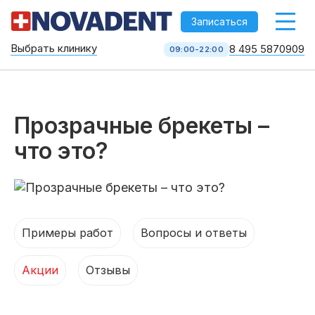
-->
Записаться
Выбрать клинику
8 495 5870909
09:00-22:00
Стоматология НоваДент
10 клиник в Москве
8 495 587 09 09
КОЛЛ-ЦЕНТР
Прозрачные брекеты –
что это?
Примеры работ
Вопросы и ответы
Акции
Отзывы
Услуги