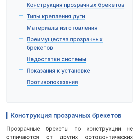
Пациентам
Конструкция прозрачных брекетов
Типы крепления дуги
Материалы изготовления
Пациентам
База знаний
Публикации
Преимущества прозрачных
брекетов
Недостатки системы
Вопросы и ответы
Награды
Лицензии
Показания к установке
Противопоказания
Гарантии
Информация
О компании
Конструкция прозрачных брекетов
Прозрачные брекеты по конструкции не
Сотрудники
Контакты
отличаются от других ортодонтических