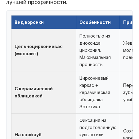
лучшей прозрачности.
Вид коронки
Особенности
Приме
Полностью из
диоксида
Жеват
Цельноциркониевая
циркония.
моляры
(монолит)
Максимальная
премо
прочность
Циркониевый
каркас +
Перед
С керамической
керамическая
зубы, 
облицовкой
облицовка.
улыбки
Эстетика
Фиксация на
подготовленную
Сохра
На свой зуб
культю или
корень