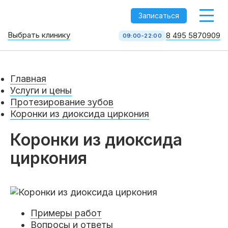
-->
Записаться
Выбрать клинику
8 495 5870909
09:00-22:00
Стоматология НоваДент
10 клиник в Москве
Главная
8 495 587 09 09
КОЛЛ-ЦЕНТР
Услуги и цены
Протезирование зубов
Коронки из диоксида циркония
Коронки из диоксида
циркония
Услуги
Примеры работ
Вопросы и ответы