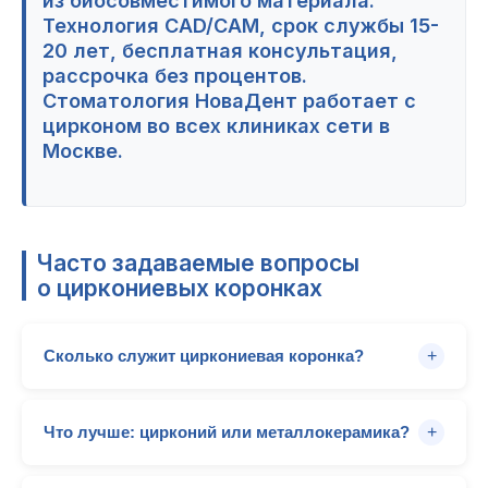
из биосовместимого материала.
Технология CAD/CAM, срок службы 15-
20 лет, бесплатная консультация,
рассрочка без процентов.
Стоматология НоваДент работает с
цирконом во всех клиниках сети в
Москве.
Часто задаваемые вопросы
о циркониевых коронках
Сколько служит циркониевая коронка?
+
При правильном уходе 15-20 лет и больше.
Монолитная коронка служит дольше варианта с
Что лучше: цирконий или металлокерамика?
+
керамической облицовкой (у которого возможны
сколы облицовочного слоя). Цирконий не
Цирконий превосходит металлокерамику по