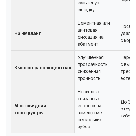
культевую
вкладку
Цементная или
После
винтовая
На имплант
удален
фиксация на
с корн
абатмент
Улучшенная
Передн
прозрачность,
с высо
Высокотранслюцентная
сниженная
требов
прочность
эстети
Несколько
связанных
До 3
Мостовидная
коронок на
отсут
конструкция
замещение
зубов 
нескольких
зубов