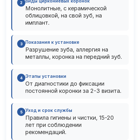
Пациентам
Виды циркониевых коронок
2
Монолитные, с керамической
облицовкой, на свой зуб, на
имплант.
Пациентам
База знаний
Публикации
Показания к установке
3
Разрушение зуба, аллергия на
металлы, коронка на передний зуб.
Вопросы и ответы
Награды
Лицензии
Этапы установки
4
От диагностики до фиксации
постоянной коронки за 2-3 визита.
Гарантии
Информация
О компании
Уход и срок службы
5
Правила гигиены и чистки, 15-20
лет при соблюдении
Сотрудники
Контакты
рекомендаций.