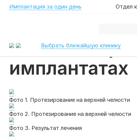
-->
Имплантация за один день
Отдел 
Главная
Примеры работ
Примеры работ по протезированию
Имплантация и протезирование на имплантата
Имплантация 
Выбрать ближайшую клинику
имплантатах
Фото 1. Протезирование на верхней челюсти
Фото 2. Протезирование на верхней челюсти
Фото 3. Результат лечения