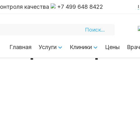
контроля качества
+7 499 648 8422
х
и протезирова
Главная
Услуги
Клиники
Цены
Вра