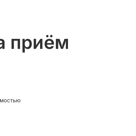
а приём
имостью