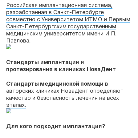
Пациентам
Российская имплантационная система,
разработанная в Санкт-Петербурге
совместно с Университетом ИТМО и Первым
Санкт-Петербургским государственным
медицинским университетом имени И.П.
Пациентам
База знаний
Публикации
Павлова.
Стандарты имплантации и
Вопросы и ответы
Награды
Лицензии
протезирования в клиниках НоваДент
Стандарты медицинской помощи
в
авторских клиниках НоваДент определяют
качество и безопасность лечения на всех
Гарантии
Информация
О компании
этапах.
Для кого подходит имплантация?
Сотрудники
Контакты