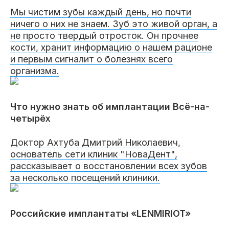
Клиники
Мы чистим зубы каждый день, но почти
ничего о них не знаем. Зуб это живой орган, а
Имплантация
Протезирование
Виниры
не просто твердый отросток. Он прочнее
кости, хранит информацию о нашем рационе
Цены
и первым сигналит о болезнях всего
Петровско-
Центр доктора
Красногорск
организма.
Разумовская
Богатова
Брекеты
Лечение зубов
Удаление
Врачи
Что нужно знать об имплантации Всё-на-
четырёх
Химки Ленинский
Чертановская
Центр доктора
Работы
Рыжова
Чистка
Отбеливание
Детская
стоматология
Доктор Ахтуба Дмитрий Николаевич,
основатель сети клиник "НоваДент",
Все клиники и франшизы (10)
Отзывы
рассказывает о восстановлении всех зубов
за несколько посещений клиники.
Диагностика
Лечение десен
Капы
Акции
Российские имплантаты «LENMIRIOT»
Все услуги (16 категорий)