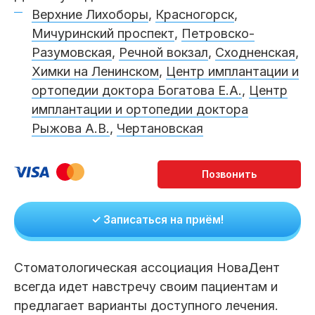
Верхние Лихоборы
Клиники
,
Красногорск
,
Мичуринский проспект
,
Петровско-
Имплантация
Протезирование
Виниры
Разумовская
,
Речной вокзал
,
Сходненская
,
Цены
Химки на Ленинском
,
Центр имплантации и
ортопедии доктора Богатова Е.А.
,
Центр
Петровско-
Центр доктора
Красногорск
Разумовская
Богатова
имплантации и ортопедии доктора
Брекеты
Лечение зубов
Удаление
Врачи
Рыжова А.В.
,
Чертановская
Химки Ленинский
Чертановская
Центр доктора
Работы
Рыжова
Чистка
Отбеливание
Детская
стоматология
Все клиники и франшизы (10)
Отзывы
✓ Записаться на приём!
Диагностика
Лечение десен
Капы
Стоматологическая ассоциация НоваДент
Акции
всегда идет навстречу своим пациентам и
Все услуги (16 категорий)
предлагает варианты доступного лечения.