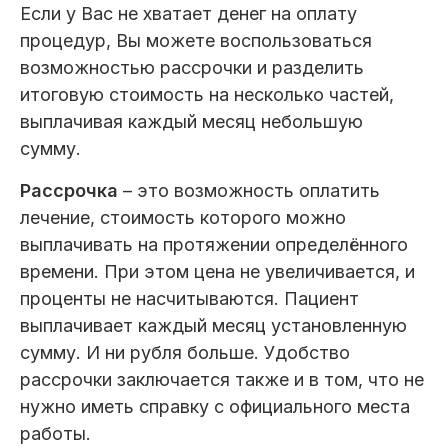
Пациентам
Если у Вас не хватает денег на оплату
процедур, Вы можете воспользоваться
возможностью рассрочки и разделить
итоговую стоимость на несколько частей,
Пациентам
База знаний
Публикации
выплачивая каждый месяц небольшую
сумму.
Рассрочка
– это возможность оплатить
лечение, стоимость которого можно
Вопросы и ответы
Награды
Лицензии
выплачивать на протяжении определённого
времени. При этом цена не увеличивается, и
проценты не насчитываются. Пациент
Гарантии
Информация
О компании
выплачивает каждый месяц установленную
сумму. И ни рубля больше. Удобство
рассрочки заключается также и в том, что не
нужно иметь справку с официального места
Сотрудники
Контакты
работы.