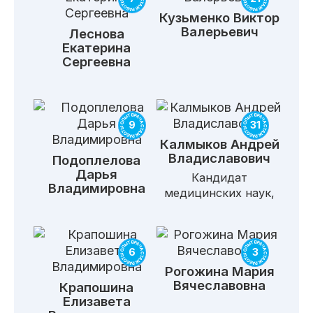
Кузьменко
Виктор
Валерьевич
Леснова
Екатерина
Сергеевна
9
31
Калмыков
Андрей
Владиславович
Подоплелова
Дарья
Кандидат
Владимировна
медицинских наук,
6
3
Рогожина
Мария
Вячеславовна
Крапошина
Елизавета