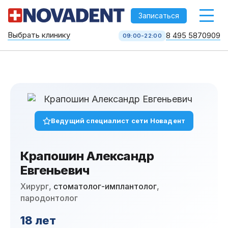
-->
Записаться
Выбрать клинику
8 495 5870909
09:00-22:00
Стоматология НоваДент
10 клиник в Москве
8 495 587 09 09
КОЛЛ-ЦЕНТР
Ведущий специалист сети Новадент
Крапошин Александр
Евгеньевич
Хирург,
стоматолог-имплантолог
,
пародонтолог
Услуги
18 лет