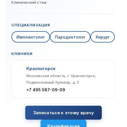
Клинический стаж
Клиники
Имплантация
Протезирование
Виниры
СПЕЦИАЛИЗАЦИЯ
Цены
Имплантолог
Пародонтолог
Хирург
Петровско-
Центр доктора
Красногорск
Разумовская
Богатова
Брекеты
Лечение зубов
Удаление
Врачи
КЛИНИКИ
Химки Ленинский
Чертановская
Центр доктора
Работы
Красногорск
Рыжова
Чистка
Отбеливание
Детская
Московская область, г. Красногорск,
стоматология
Подмосковный бульвар, д. 5
Все клиники и франшизы (10)
Отзывы
+7 495 587-09-09
Диагностика
Лечение десен
Капы
Акции
Записаться к этому врачу
Все услуги (16 категорий)
Квалификация