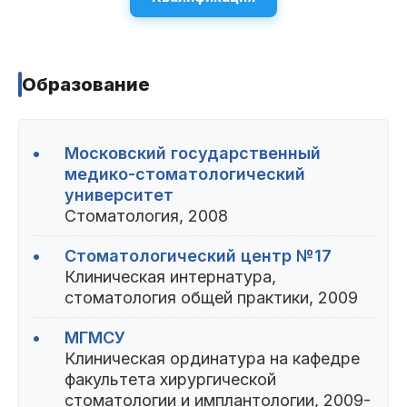
Пациентам
Образование
Пациентам
База знаний
Публикации
•
Московский государственный
медико-стоматологический
университет
Вопросы и ответы
Награды
Лицензии
Стоматология, 2008
•
Стоматологический центр №17
Клиническая интернатура,
Гарантии
Информация
О компании
стоматология общей практики, 2009
•
МГМСУ
Клиническая ординатура на кафедре
факультета хирургической
Сотрудники
Контакты
стоматологии и имплантологии, 2009-