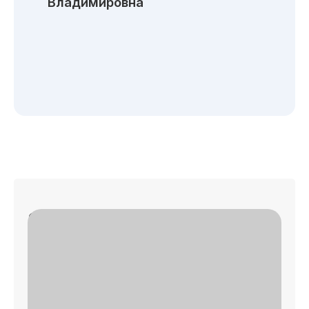
Владимировна
Записаться на приём
✓
🔎 Осмотр
✓
📄 План лечения