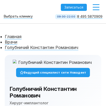
-->
Записаться
Выбрать клинику
8 495 5870909
09:00-22:00
Стоматология НоваДент
10 клиник в Москве
Главная
8 495 587 09 09
КОЛЛ-ЦЕНТР
Врачи
Голубничий Константин Романович
Ведущий специалист сети Новадент
Голубничий Константин
Услуги
Романович
Хирург-имплантолог