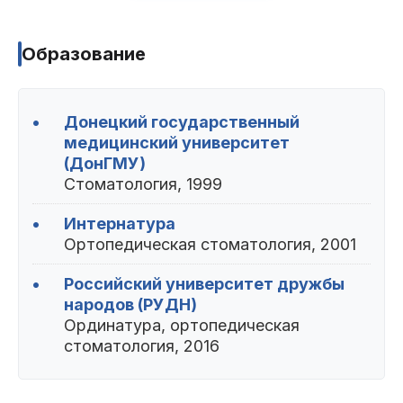
Пациентам
Образование
Пациентам
База знаний
Публикации
•
Донецкий государственный
медицинский университет
(ДонГМУ)
Стоматология, 1999
Вопросы и ответы
Награды
Лицензии
•
Интернатура
Ортопедическая стоматология, 2001
•
Российский университет дружбы
Гарантии
Информация
О компании
народов (РУДН)
Ординатура, ортопедическая
стоматология, 2016
Сотрудники
Контакты