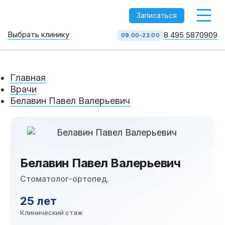
-->
Записаться
Выбрать клинику
8 495 5870909
09:00-22:00
Стоматология НоваДент
10 клиник в Москве
Главная
8 495 587 09 09
КОЛЛ-ЦЕНТР
Врачи
Белавин Павел Валерьевич
Белавин Павел Валерьевич
Стоматолог-ортопед.
Услуги
25 лет
Клинический стаж