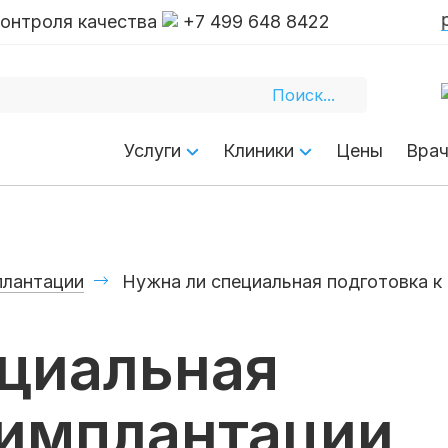
Личный канал основателя сети Доктора Ахту
контроля качества
+7 499 648 8422
Услуги
Клиники
Цены
Вра
плантации
Нужна ли специальная подготовка к 
ециальная
 имплантации