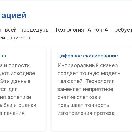
тацией
х всей процедуры. Технология All-on-4 требуе
ей пациента.
кол
Цифровое сканирование
а и полости
Интраоральный сканер
уют исходное
создает точную модель
 Эти данные
челюстей. Технология
ся для
заменяет неприятное
ия эстетики
снятие слепков и
ыбки и оценки
повышает точность
в лечения.
изготовления протеза.