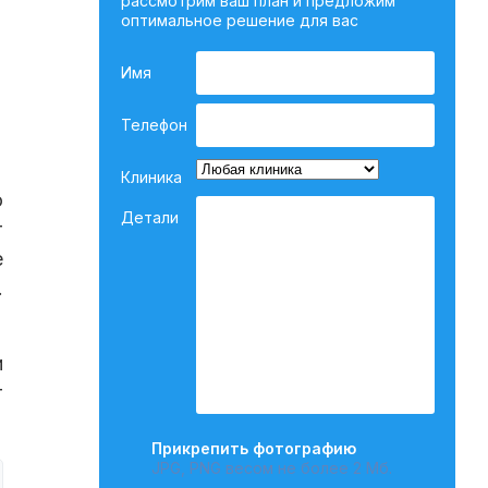
рассмотрим ваш план и предложим
оптимальное решение для вас
Имя
Телефон
Клиника
о
Детали
т
е
.
и
т
Прикрепить фотографию
JPG, PNG весом не более 2 Мб.