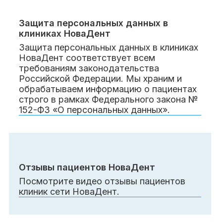
Клиники
Защита персональных данных в
Имплантация
Протезирование
Виниры
клиниках НоваДент
Цены
Защита персональных данных в клиниках
НоваДент соответствует всем
Петровско-
Центр доктора
Красногорск
требованиям законодательства
Разумовская
Богатова
Российской Федерации. Мы храним и
Брекеты
Лечение зубов
Удаление
Врачи
обрабатываем информацию о пациентах
строго в рамках Федерального закона №
152-ФЗ «О персональных данных».
Химки Ленинский
Чертановская
Центр доктора
Работы
Рыжова
Чистка
Отбеливание
Детская
стоматология
Все клиники и франшизы (10)
Отзывы
Отзывы пациентов НоваДент
Диагностика
Лечение десен
Капы
Посмотрите видео отзывы пациентов
Акции
клиник сети НоваДент.
Все услуги (16 категорий)