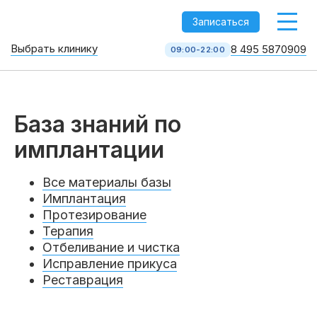
-->
Записаться
Выбрать клинику
8 495 5870909
09:00-22:00
Стоматология НоваДент
10 клиник в Москве
8 495 587 09 09
База знаний по
КОЛЛ-ЦЕНТР
имплантации
Все материалы базы
Имплантация
Протезирование
Терапия
Отбеливание и чистка
Исправление прикуса
Реставрация
Услуги