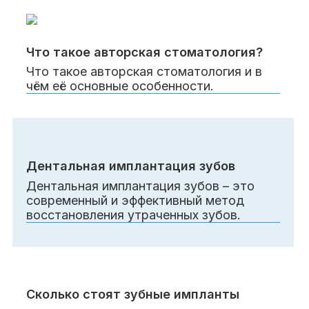
Пациентам
Что такое авторская стоматология?
Что такое авторская стоматология и в
Пациентам
База знаний
Публикации
чём её основные особенности.
Вопросы и ответы
Награды
Лицензии
Дентальная имплантация зубов
Дентальная имплантация зубов – это
современный и эффективный метод
восстановления утраченных зубов.
Гарантии
Информация
О компании
Сотрудники
Контакты
Сколько стоят зубные импланты