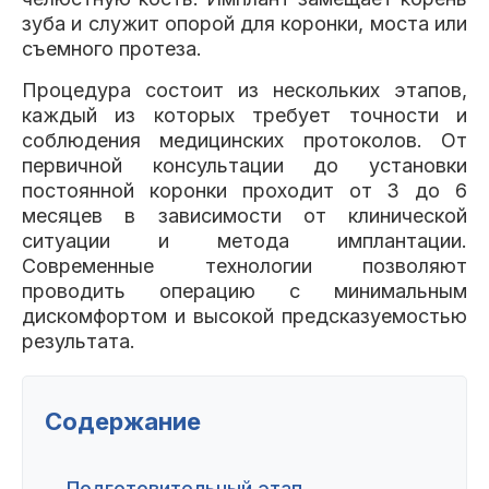
Клиники
зуба и служит опорой для коронки, моста или
съемного протеза.
Имплантация
Протезирование
Виниры
Процедура состоит из нескольких этапов,
Цены
каждый из которых требует точности и
соблюдения медицинских протоколов. От
Петровско-
Центр доктора
Красногорск
Разумовская
Богатова
первичной консультации до установки
Брекеты
Лечение зубов
Удаление
Врачи
постоянной коронки проходит от 3 до 6
месяцев в зависимости от клинической
ситуации и метода имплантации.
Химки Ленинский
Чертановская
Центр доктора
Работы
Современные технологии позволяют
Рыжова
Чистка
Отбеливание
Детская
проводить операцию с минимальным
стоматология
дискомфортом и высокой предсказуемостью
Все клиники и франшизы (10)
Отзывы
результата.
Диагностика
Лечение десен
Капы
Акции
Содержание
Все услуги (16 категорий)
Подготовительный этап