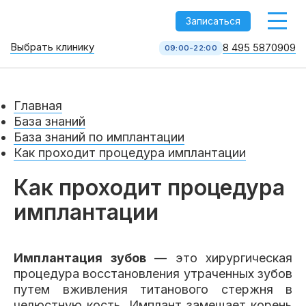
-->
Записаться
Выбрать клинику
8 495 5870909
09:00-22:00
Стоматология НоваДент
10 клиник в Москве
Главная
8 495 587 09 09
КОЛЛ-ЦЕНТР
База знаний
База знаний по имплантации
Как проходит процедура имплантации
Как проходит процедура
имплантации
Имплантация зубов
— это хирургическая
Услуги
процедура восстановления утраченных зубов
путем вживления титанового стержня в
челюстную кость. Имплант замещает корень