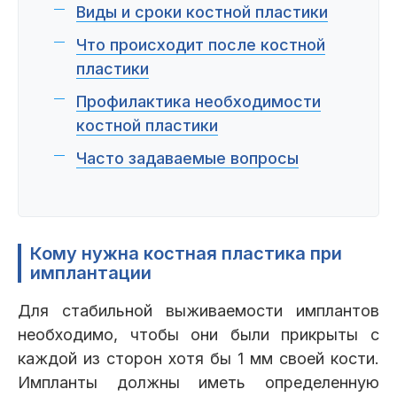
Пациентам
Виды и сроки костной пластики
Что происходит после костной
пластики
Профилактика необходимости
Пациентам
База знаний
Публикации
костной пластики
Часто задаваемые вопросы
Вопросы и ответы
Награды
Лицензии
Кому нужна костная пластика при
имплантации
Гарантии
Информация
О компании
Для стабильной выживаемости имплантов
необходимо, чтобы они были прикрыты с
каждой из сторон хотя бы 1 мм своей кости.
Сотрудники
Контакты
Импланты должны иметь определенную