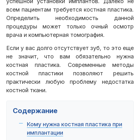
успешной установки имплантов. Далеко не
Клиники
всем пациентам требуется костная пластика.
Определить необходимость данной
Имплантация
Протезирование
Виниры
процедуры может только очный осмотр
Цены
врача и компьютерная томография.
Петровско-
Центр доктора
Красногорск
Разумовская
Богатова
Если у вас долго отсутствует зуб, то это еще
Брекеты
Лечение зубов
Удаление
Врачи
не значит, что вам обязательно нужна
костная пластика. Современные методы
костной пластики позволяют решить
Химки Ленинский
Чертановская
Центр доктора
Работы
Рыжова
практически любую проблему недостатка
Чистка
Отбеливание
Детская
стоматология
костной ткани.
Все клиники и франшизы (10)
Отзывы
Содержание
Диагностика
Лечение десен
Капы
Акции
Кому нужна костная пластика при
имплантации
Все услуги (16 категорий)