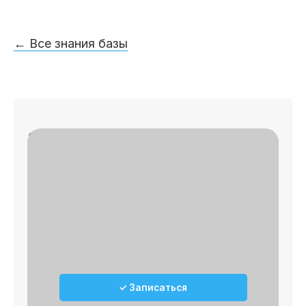
← Все знания базы
Записаться на приём
✓
🔎 Осмотр
✓
📄 План лечения
✓ Записаться