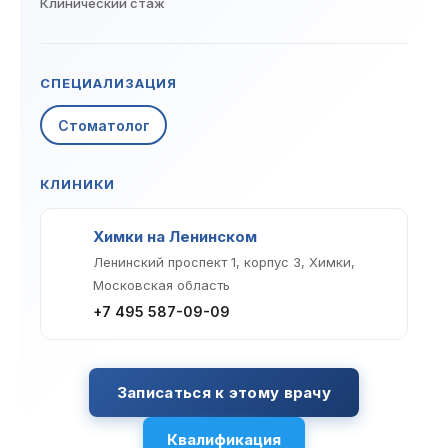
Клинический стаж
Клиники
Имплантация
Протезирование
Виниры
СПЕЦИАЛИЗАЦИЯ
Цены
Стоматолог
Петровско-
Центр доктора
Красногорск
Разумовская
Богатова
Брекеты
Лечение зубов
Удаление
Врачи
КЛИНИКИ
Химки Ленинский
Чертановская
Центр доктора
Работы
Химки на Ленинском
Рыжова
Чистка
Отбеливание
Детская
Ленинский проспект 1, корпус 3, Химки,
стоматология
Московская область
Все клиники и франшизы (10)
Отзывы
+7 495 587-09-09
Диагностика
Лечение десен
Капы
Акции
Записаться к этому врачу
Все услуги (16 категорий)
Квалификация