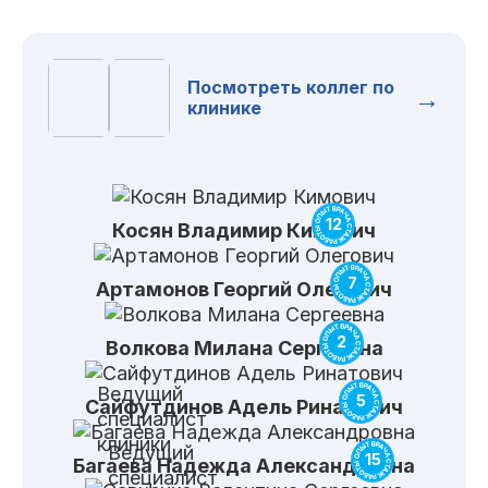
Посмотреть коллег по
→
клинике
12
Косян
Владимир Кимович
7
Артамонов
Георгий Олегович
2
Волкова
Милана Сергеевна
Ведущий
5
Сайфутдинов
Адель Ринатович
специалист
клиники
Ведущий
15
Багаева
Надежда Александровна
специалист