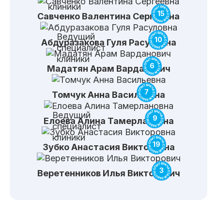
клиники
15
Савченко
Валентина Сергеевна
Ведущий
10
Абдуразакова
Гуля Расуловна
специалист
клиники
6
Мадатян
Арам Варданович
7
Томчук
Анна Васильевна
Ведущий
9
Елоева
Алина Тамерлановна
специалист
клиники
19
Зубко
Анастасия Викторовна
3
Веретенников
Илья Викторович