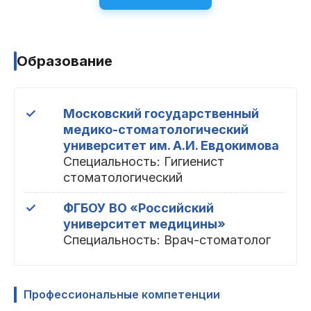
Пациентам
Образование
Пациентам
База знаний
Публикации
✓
Московский государственный
медико-стоматологический
университет им. А.И. Евдокимова
Вопросы и ответы
Награды
Лицензии
Специальность: Гигиенист
стоматологический
✓
ФГБОУ ВО «Российский
Гарантии
Информация
О компании
университет медицины»
Специальность: Врач-стоматолог
Сотрудники
Контакты
Профессиональные компетенции