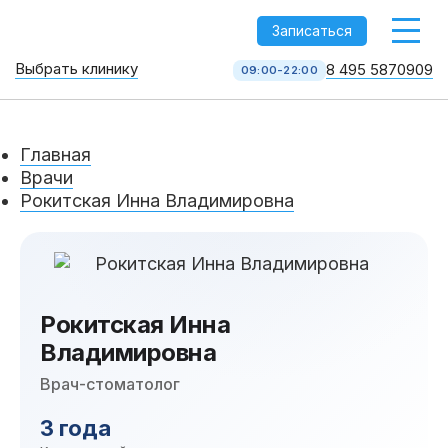
-->
Записаться
Выбрать клинику
8 495 5870909
09:00-22:00
Стоматология НоваДент
10 клиник в Москве
Главная
8 495 587 09 09
КОЛЛ-ЦЕНТР
Врачи
Рокитская Инна Владимировна
Рокитская Инна
Владимировна
Врач-стоматолог
Услуги
3 года