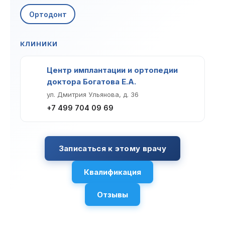
Клиники
Ортодонт
Имплантация
Протезирование
Виниры
КЛИНИКИ
Цены
Петровско-
Центр доктора
Красногорск
Центр имплантации и ортопедии
Разумовская
Богатова
Брекеты
Лечение зубов
Удаление
доктора Богатова Е.А.
Врачи
ул. Дмитрия Ульянова, д. 36
+7 499 704 09 69
Химки Ленинский
Чертановская
Центр доктора
Работы
Рыжова
Чистка
Отбеливание
Детская
стоматология
Записаться к этому врачу
Все клиники и франшизы (10)
Отзывы
Квалификация
Диагностика
Лечение десен
Капы
Акции
Отзывы
Все услуги (16 категорий)