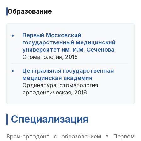
Пациентам
Образование
•
Первый Московский
Пациентам
База знаний
Публикации
государственный медицинский
университет им. И.М. Сеченова
Стоматология, 2016
Вопросы и ответы
Награды
Лицензии
•
Центральная государственная
медицинская академия
Ординатура, стоматология
ортодонтическая, 2018
Гарантии
Информация
О компании
Специализация
Сотрудники
Контакты
Врач-ортодонт с образованием в Первом