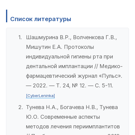
Список литературы
Шашмурина В.Р., Волченкова Г.В.,
Мишутин Е.А. Протоколы
индивидуальной гигиены рта при
дентальной имплантации // Медико-
фармацевтический журнал «Пульс».
— 2022. — Т. 24, № 12. — С. 5-11.
[CyberLeninka]
Тунева Н.А., Богачева Н.В., Тунева
Ю.О. Современные аспекты
методов лечения периимплантитов