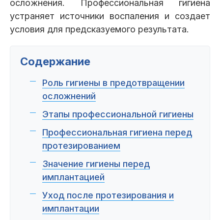
Пациентам
осложнения. Профессиональная гигиена
устраняет источники воспаления и создает
условия для предсказуемого результата.
Пациентам
База знаний
Публикации
Содержание
Роль гигиены в предотвращении
осложнений
Вопросы и ответы
Награды
Лицензии
Этапы профессиональной гигиены
Профессиональная гигиена перед
протезированием
Гарантии
Информация
О компании
Значение гигиены перед
имплантацией
Уход после протезирования и
Сотрудники
Контакты
имплантации