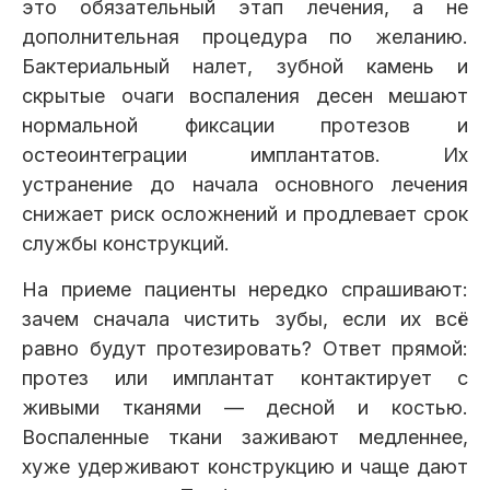
это обязательный этап лечения, а не
Клиники
дополнительная процедура по желанию.
Бактериальный налет, зубной камень и
Имплантация
Протезирование
Виниры
скрытые очаги воспаления десен мешают
Цены
нормальной фиксации протезов и
Петровско-
Центр доктора
Красногорск
остеоинтеграции имплантатов. Их
Разумовская
Богатова
Брекеты
Лечение зубов
Удаление
Врачи
устранение до начала основного лечения
снижает риск осложнений и продлевает срок
службы конструкций.
Химки Ленинский
Чертановская
Центр доктора
Работы
Рыжова
Чистка
Отбеливание
Детская
На приеме пациенты нередко спрашивают:
стоматология
зачем сначала чистить зубы, если их всё
Все клиники и франшизы (10)
Отзывы
равно будут протезировать? Ответ прямой:
протез или имплантат контактирует с
Диагностика
Лечение десен
Капы
живыми тканями — десной и костью.
Акции
Воспаленные ткани заживают медленнее,
хуже удерживают конструкцию и чаще дают
Все услуги (16 категорий)