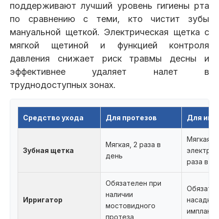
поддерживают лучший уровень гигиены рта
по сравнению с теми, кто чистит зубы
мануальной щеткой. Электрическая щетка с
мягкой щетиной и функцией контроля
давления снижает риск травмы десны и
эффективнее удаляет налет в
труднодоступных зонах.
Средство ухода
Для протезов
Для имп
Мягкая и
Мягкая, 2 раза в
Зубная щетка
электрич
день
раза в д
Обязателен при
Обязател
наличии
Ирригатор
насадка 
мостовидного
имплант
протеза