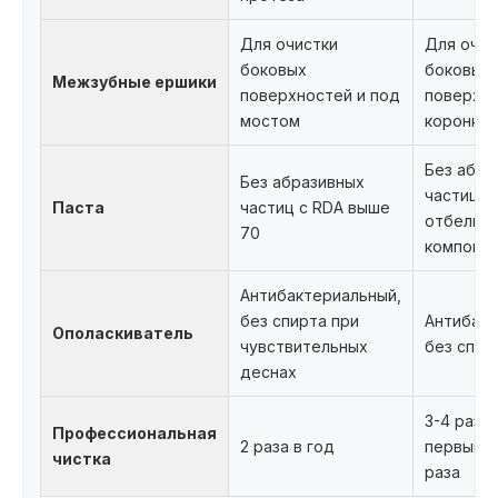
Для очистки
Для очис
боковых
боковых
Межзубные ершики
поверхностей и под
поверхн
мостом
коронки
Без абра
Без абразивных
частиц, 
Паста
частиц с RDA выше
отбелив
70
компоне
Антибактериальный,
без спирта при
Антибакт
Ополаскиватель
чувствительных
без спир
деснах
3-4 раза 
Профессиональная
2 раза в год
первый г
чистка
раза