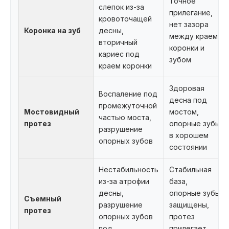
Точное
слепок из-за
прилегание,
кровоточащей
нет зазора
Коронка на зуб
десны,
между краем
вторичный
коронки и
кариес под
зубом
краем коронки
Здоровая
Воспаление под
десна под
промежуточной
Мостовидный
мостом,
частью моста,
протез
опорные зубы
разрушение
в хорошем
опорных зубов
состоянии
Нестабильность
Стабильная
из-за атрофии
база,
десны,
опорные зубы
Съемный
разрушение
защищены,
протез
опорных зубов
протез
под
прилегает