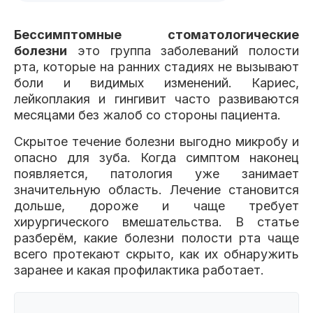
Клиники
Бессимптомные стоматологические
Имплантация
Протезирование
Виниры
болезни
это группа заболеваний полости
Цены
рта, которые на ранних стадиях не вызывают
боли и видимых изменений. Кариес,
Петровско-
Центр доктора
Красногорск
лейкоплакия и гингивит часто развиваются
Разумовская
Богатова
Брекеты
Лечение зубов
Удаление
месяцами без жалоб со стороны пациента.
Врачи
Скрытое течение болезни выгодно микробу и
опасно для зуба. Когда симптом наконец
Химки Ленинский
Чертановская
Центр доктора
Работы
Рыжова
появляется, патология уже занимает
Чистка
Отбеливание
Детская
значительную область. Лечение становится
стоматология
дольше, дороже и чаще требует
Все клиники и франшизы (10)
Отзывы
хирургического вмешательства. В статье
разберём, какие болезни полости рта чаще
Диагностика
Лечение десен
Капы
всего протекают скрыто, как их обнаружить
Акции
заранее и какая профилактика работает.
Все услуги (16 категорий)