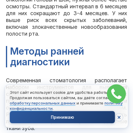
осмотры. Стандартный интервал в 6 месяцев
для них сокращают до 3-4 месяцев. У них
выше риск всех скрытых заболеваний,
включая злокачественные новообразования
полости рта.
Методы ранней
диагностики
Современная стоматология располагает
набором инструментов для выявления
Этот сайт использует cookie для удобства работы.
скрытых поражений. Часть из них
Продолжая пользоваться сайтом, вы даёте согласие на
применяется на каждом профилактическом
обработку персональных данных
и принимаете
политику
осмотре, часть подключают по показаниям.
конфиденциальности
.
Ранняя диагностика снижает стоимость
Принимаю
лечения в 3-5 раз и сохраняет здоровые
ткани зуба.