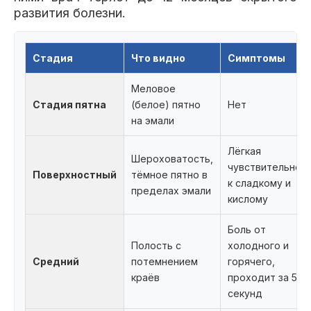
развития болезни.
Стадия
Что видно
Симптомы
Меловое
Стадия пятна
(белое) пятно
Нет
на эмали
Лёгкая
Шероховатость,
чувствительнос
Поверхностный
тёмное пятно в
к сладкому и
пределах эмали
кислому
Боль от
Полость с
холодного и
Средний
потемнением
горячего,
краёв
проходит за 5-10
секунд