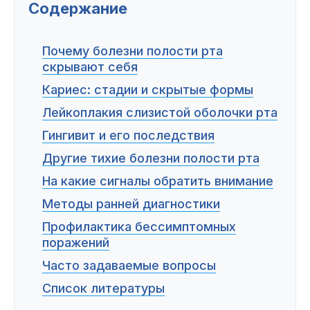
Пациентам
Содержание
Почему болезни полости рта
скрывают себя
Пациентам
База знаний
Публикации
Кариес: стадии и скрытые формы
Лейкоплакия слизистой оболочки рта
Гингивит и его последствия
Вопросы и ответы
Награды
Лицензии
Другие тихие болезни полости рта
На какие сигналы обратить внимание
Методы ранней диагностики
Гарантии
Информация
О компании
Профилактика бессимптомных
поражений
Часто задаваемые вопросы
Список литературы
Сотрудники
Контакты