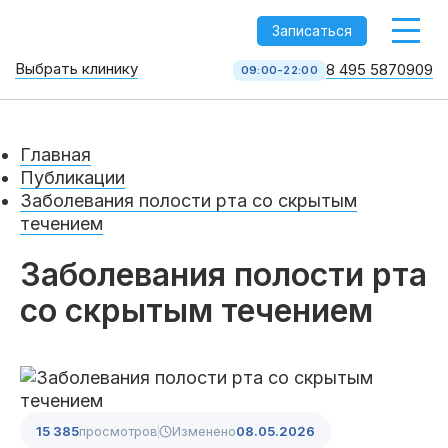
-->
Записаться
Выбрать клинику
8 495 5870909
09:00-22:00
Стоматология НоваДент
10 клиник в Москве
Главная
8 495 587 09 09
КОЛЛ-ЦЕНТР
Публикации
Заболевания полости рта со скрытым
течением
Заболевания полости рта
со скрытым течением
Услуги
15 385
просмотров
Изменено
08.05.2026