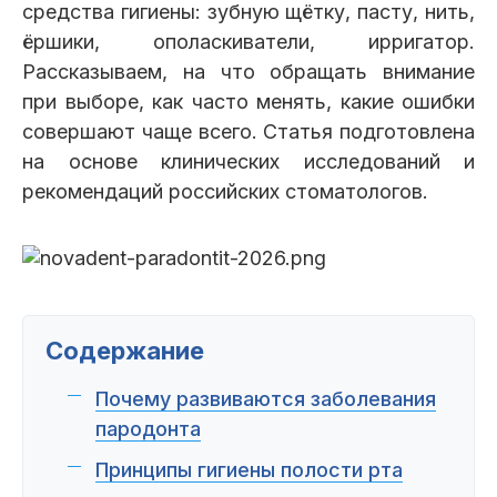
Пациентам
средства гигиены: зубную щётку, пасту, нить,
ёршики, ополаскиватели, ирригатор.
Рассказываем, на что обращать внимание
при выборе, как часто менять, какие ошибки
совершают чаще всего. Статья подготовлена
Пациентам
База знаний
Публикации
на основе клинических исследований и
рекомендаций российских стоматологов.
Вопросы и ответы
Награды
Лицензии
Содержание
Гарантии
Информация
О компании
Почему развиваются заболевания
пародонта
Сотрудники
Контакты
Принципы гигиены полости рта