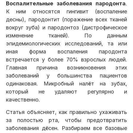
Воспалительные заболевания пародонта
.
Клиники
К ним относятся гингивит (воспаление
Имплантация
Протезирование
Виниры
десны), пародонтит (поражение всех тканей
вокруг зуба) и пародонтоз (дистрофическое
Цены
изменение тканей). По данным
Петровско-
Центр доктора
Красногорск
эпидемиологических исследований, та или
Разумовская
Богатова
Брекеты
Лечение зубов
Удаление
Врачи
иная форма воспаления пародонта
встречается у более 70% взрослых людей.
Главная причина возникновения этих
Химки Ленинский
Чертановская
Центр доктора
Работы
Рыжова
заболеваний у большинства пациентов
Чистка
Отбеливание
Детская
стоматология
одинаковая. Микробный налёт на зубах,
Все клиники и франшизы (10)
который не удаляют регулярно и
Отзывы
качественно.
Диагностика
Лечение десен
Капы
Статья объясняет, как правильно ухаживать
Акции
за полостью рта, чтобы предотвратить
Все услуги (16 категорий)
заболевания дёсен. Разбираем все базовые