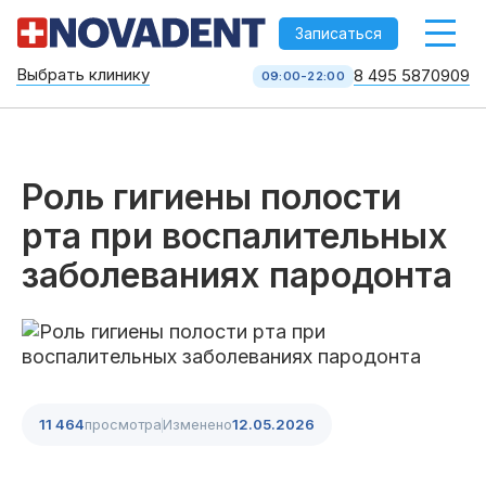
-->
Записаться
Выбрать клинику
8 495 5870909
09:00-22:00
Стоматология НоваДент
10 клиник в Москве
8 495 587 09 09
КОЛЛ-ЦЕНТР
Роль гигиены полости
рта при воспалительных
заболеваниях пародонта
11 464
просмотра
Изменено
12.05.2026
Услуги