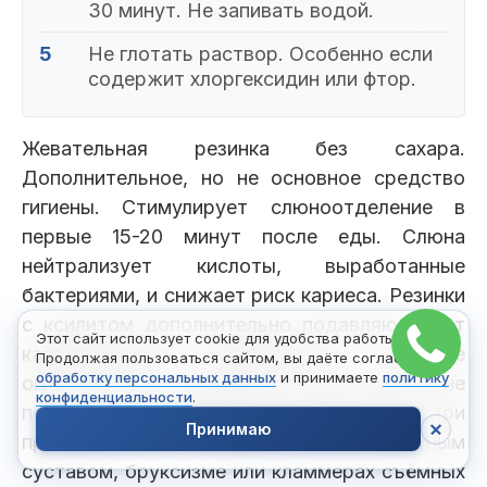
30 минут. Не запивать водой.
5
Не глотать раствор. Особенно если
содержит хлоргексидин или фтор.
Жевательная резинка без сахара.
Дополнительное, но не основное средство
гигиены. Стимулирует слюноотделение в
первые 15-20 минут после еды. Слюна
нейтрализует кислоты, выработанные
бактериями, и снижает риск кариеса. Резинки
с ксилитом дополнительно подавляют рост
Этот сайт использует cookie для удобства работы.
кариесогенной микрофлоры. Главные
Продолжая пользоваться сайтом, вы даёте согласие на
обработку персональных данных
и принимаете
политику
ограничения: не заменяют чистку зубов и не
конфиденциальности
.
помогают при заболеваниях пародонта. При
Принимаю
проблемах с височно-нижнечелюстным
суставом, бруксизме или кламмерах съёмных