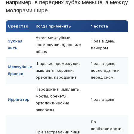
например, в передних зубах меньше, а между
молярами шире.
Средство
Когда применять
Частота
Узкие межзубные
Зубная
1 раз в день,
промежутки, здоровые
нить
вечером
дёсны
Широкие промежутки,
1 раз в день,
Межзубные
импланты, коронки,
после еды или
ёршики
брекеты, пародонтит
перед сном
Пародонтит, импланты,
мосты, брекеты,
Ирригатор
1 раз в день
ортодонтические
аппараты
По
необходимости,
При застревании пищи,