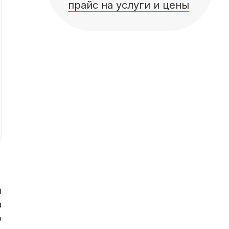
прайс на услуги и цены
ы
а
о