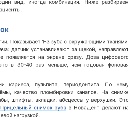
один вид, иногда комбинация. Ниже разбирае
ациенты.
мок
ии. Показывает 1-3 зуба с окружающими тканями
ача: датчик устанавливают за щекой, направляю
е появляется на экране сразу. Доза цифровог
 это в 30-40 раз меньше, чем годовая фонова
и кариеса, пульпита, периодонтита. По нем
лёмы, качество пломбировки каналов. На снимк
мбы, штифты, вкладки, абсцессы у верхушки. Эт
.
Прицельный снимок зуба
в НоваДент делают н
евой нагрузкой.