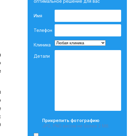
оптимальное решение для вас
Имя
Телефон
Клиника
а
Детали
о
е
я
о
е
с
Прикрепить фотографию
0
JPG, PNG весом не более 2 Мб.