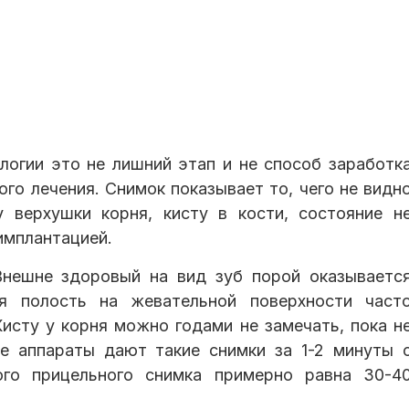
огии это не лишний этап и не способ заработк
ого лечения. Снимок показывает то, чего не видн
у верхушки корня, кисту в кости, состояние н
имплантацией.
 Внешне здоровый на вид зуб порой оказываетс
ая полость на жевательной поверхности част
исту у корня можно годами не замечать, пока н
е аппараты дают такие снимки за 1-2 минуты 
ого прицельного снимка примерно равна 30-4