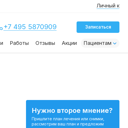
Личный канал осно
+7 495 5870909
Записаться
чи
Работы
Отзывы
Акции
Пациентам
Нужно второе мнение?
Пришлите план лечения или снимки,
рассмотрим ваш план и предложим