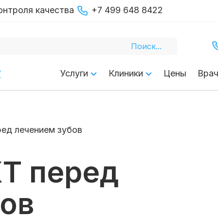
онтроля качества
+7 499 648 8422
у
Услуги
Клиники
Цены
Вра
ред лечением зубов
КТ перед
бов