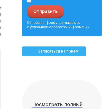
е
Отправить
и
а
Отправляя форму, соглашаюсь
н
с условиями обработки информации
п
Записаться на приём
Посмотреть полный