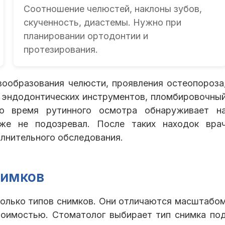
Соотношение челюстей, наклоны зубов,
скученность, диастемы. Нужно при
планировании ортодонтии и
протезирования.
вообразования челюсти, проявления остеопороза
и эндодонтических инструментов, пломбировочны
во время рутинного осмотра обнаруживает н
же не подозревал. После таких находок вра
лнительного обследования.
нимков
колько типов снимков. Они отличаются масштабо
стоимостью. Стоматолог выбирает тип снимка по