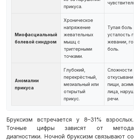
чувствительно
прикуса.
Хроническое
напряжение
Тупая боль в л
Миофасциальный
жевательных
усталость при
болевой синдром
мышц с
жевании, голо
триггерными
боль.
точками.
Глубокий,
Сложности с
перекрёстный,
откусыванием
Аномалии
мезиальный или
пищи, асимме
прикуса
открытый
лица, нарушен
прикус.
речи.
Бруксизм встречается у 8–31% взрослых.
Точные цифры зависят от метода
диагностики. Ночной бруксизм связывают со