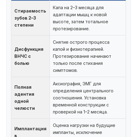
Капа на 2–3 месяца для
Стираемость
адаптации мышц к новой
зубов 2–3
высоте, затем тотальное
степени
протезирование.
Снятие острого процесса
Дисфункция
капой и физиотерапией.
ВНЧС с
Протезирование начинают
болью
только после стихания
симптомов.
Аксиография, ЭМГ для
Полная
определения центрального
адентия
соотношения. Установка
одной
временной конструкции с
челюсти
проверкой на 1–2 месяца.
Оценка нагрузки на будущие
Имплантация
импланты, исключение
в