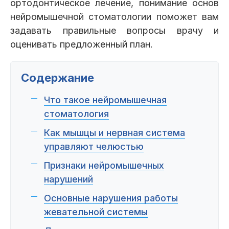
Пациентам
ортодонтическое лечение, понимание основ
нейромышечной стоматологии поможет вам
задавать правильные вопросы врачу и
оценивать предложенный план.
Пациентам
База знаний
Публикации
Содержание
Что такое нейромышечная
Вопросы и ответы
Награды
Лицензии
стоматология
Как мышцы и нервная система
управляют челюстью
Гарантии
Информация
О компании
Признаки нейромышечных
нарушений
Основные нарушения работы
жевательной системы
Сотрудники
Контакты