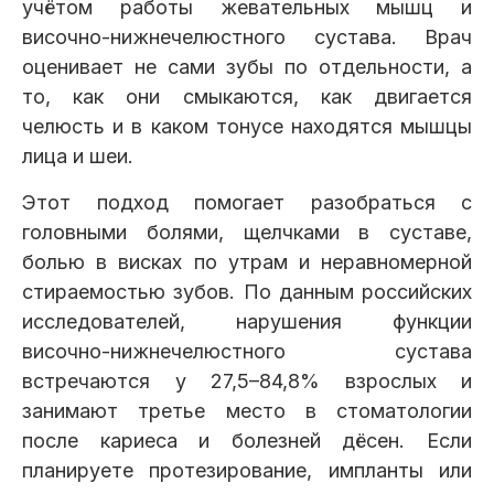
учётом работы жевательных мышц и
Клиники
височно-нижнечелюстного сустава. Врач
оценивает не сами зубы по отдельности, а
Имплантация
Протезирование
Виниры
то, как они смыкаются, как двигается
Цены
челюсть и в каком тонусе находятся мышцы
Петровско-
Центр доктора
Красногорск
лица и шеи.
Разумовская
Богатова
Брекеты
Лечение зубов
Удаление
Врачи
Этот подход помогает разобраться с
головными болями, щелчками в суставе,
Химки Ленинский
Чертановская
Центр доктора
Работы
болью в висках по утрам и неравномерной
Рыжова
Чистка
Отбеливание
Детская
стираемостью зубов. По данным российских
стоматология
исследователей, нарушения функции
Все клиники и франшизы (10)
Отзывы
височно-нижнечелюстного сустава
встречаются у 27,5–84,8% взрослых и
Диагностика
Лечение десен
Капы
занимают третье место в стоматологии
Акции
после кариеса и болезней дёсен. Если
планируете протезирование, импланты или
Все услуги (16 категорий)