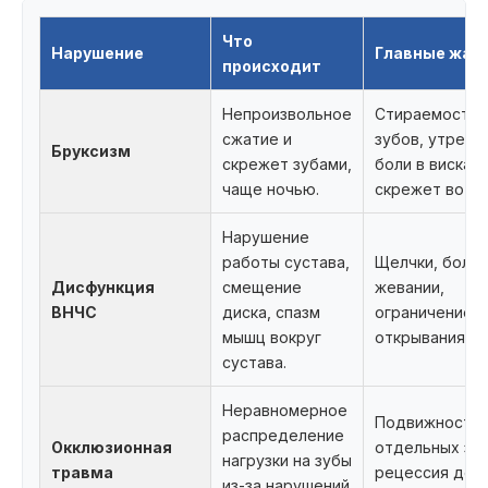
Что
Нарушение
Главные жал
происходит
Непроизвольное
Стираемость
сжатие и
зубов, утренн
Бруксизм
скрежет зубами,
боли в висках,
чаще ночью.
скрежет во сн
Нарушение
работы сустава,
Щелчки, боль 
Дисфункция
смещение
жевании,
ВНЧС
диска, спазм
ограничение
мышц вокруг
открывания рт
сустава.
Неравномерное
Подвижность
распределение
Окклюзионная
отдельных зуб
нагрузки на зубы
травма
рецессия дёсе
из-за нарушений