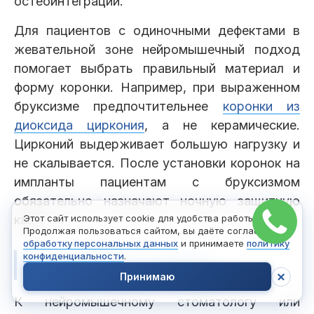
остеоинтеграции.
Для пациентов с одиночными дефектами в
жевательной зоне нейромышечный подход
помогает выбрать правильный материал и
форму коронки. Например, при выраженном
бруксизме предпочтительнее
коронки из
диоксида циркония
, а не керамические.
Цирконий выдерживает большую нагрузку и
не скалывается. После установки коронок на
импланты пациентам с бруксизмом
обязательно назначают ночную защитную
капу.
Этот сайт использует cookie для удобства работы.
Продолжая пользоваться сайтом, вы даёте согласие на
обработку персональных данных
и принимаете
политику
конфиденциальности
.
Когда обращаться к врачу
Принимаю
К нейромышечному стоматологу или