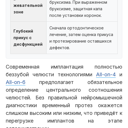
бруксизма. При выраженном
жевательной
бруксизме, защитная капа
зоне
после установки коронок.
Сначала ортодонтическое
Глубокий
лечение, затем оценка прикуса
прикус с
и протезирование оставшихся
дисфункцией
дефектов.
Современная имплантация полностью
беззубой челюсти технологиями
All-on-4
и
All-on-6
предполагает обязательное
определение центрального соотношения
челюстей. Без правильной нейромышечной
диагностики временный протез окажется
слишком высоким или низким, что приведёт к
перегрузке имплантов на этапе