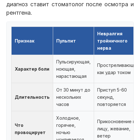
диагноз ставит стоматолог после осмотра и
рентгена.
Невралгия
Признак
Пульпит
тройничного
нерва
Пульсирующая,
Простреливающая
Характер боли
ноющая,
как удар током
нарастающая
От 30 минут до
Приступ 5-60
Длительность
нескольких
секунд,
часов
повторяется
Холодное,
Прикосновение к
Что
горячее,
лицу, жевание,
провоцирует
ночью
ветер
усиливается