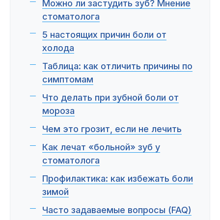
Пациентам
Можно ли застудить зуб? Мнение
стоматолога
5 настоящих причин боли от
холода
Пациентам
База знаний
Публикации
Таблица: как отличить причины по
симптомам
Что делать при зубной боли от
Вопросы и ответы
Награды
Лицензии
мороза
Чем это грозит, если не лечить
Как лечат «больной» зуб у
Гарантии
Информация
О компании
стоматолога
Профилактика: как избежать боли
зимой
Сотрудники
Контакты
Часто задаваемые вопросы (FAQ)