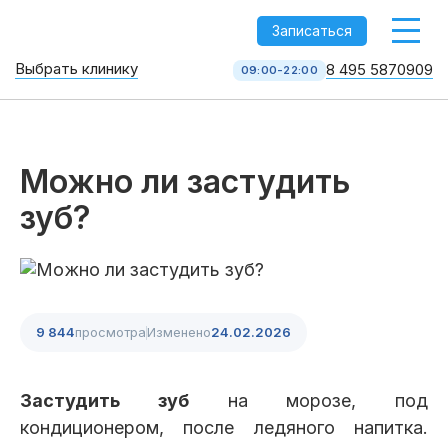
-->
Записаться
Выбрать клинику
8 495 5870909
09:00-22:00
Стоматология НоваДент
10 клиник в Москве
8 495 587 09 09
КОЛЛ-ЦЕНТР
Можно ли застудить
зуб?
9 844
просмотра
Изменено
24.02.2026
Услуги
Застудить зуб
на морозе, под
кондиционером, после ледяного напитка.