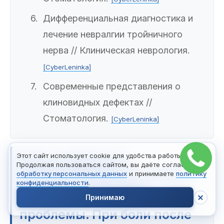
Дифференциальная диагностика и
лечение невралгии тройничного
нерва // Клиническая неврология.
[CyberLeninka]
Современные представления о
клиновидных дефектах //
Стоматология.
[CyberLeninka]
Этот сайт использует cookie для удобства работы.
Зуб от мороза не
Продолжая пользоваться сайтом, вы даёте согласие на
«простужается»
, но холод
обработку персональных данных
и принимаете
политику
конфиденциальности
.
обостряет скрытые
Принимаю
стоматологические
проблемы. При боли после