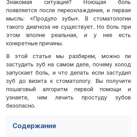
Знакомая ситуация? Ноющая боль
Клиники
появляется после переохлаждения, и первая
мысль: «Продуло зубы». В стоматологии
Имплантация
Протезирование
Виниры
такого диагноза не существует. Но боль при
Цены
этом вполне реальная, и у нее есть
Петровско-
Центр доктора
Красногорск
конкретные причины.
Разумовская
Богатова
Брекеты
Лечение зубов
Удаление
Врачи
В этой статье мы разберем, можно ли
застудить зуб на самом деле, почему холод
Химки Ленинский
Чертановская
Центр доктора
Работы
запускает боль, и что делать если застудил
Рыжова
Чистка
Отбеливание
Детская
зуб до визита к стоматологу. Вы получите
стоматология
пошаговый алгоритм первой помощи и
Все клиники и франшизы (10)
Отзывы
узнаете, чем лечить простуду зубов
безопасно.
Диагностика
Лечение десен
Капы
Акции
Содержание
Все услуги (16 категорий)