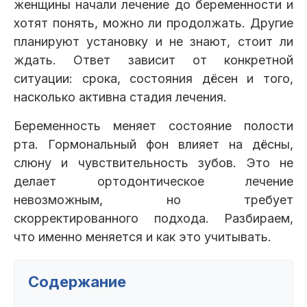
женщины начали лечение до беременности и
Клиники
хотят понять, можно ли продолжать. Другие
планируют установку и не знают, стоит ли
Имплантация
Протезирование
Виниры
ждать. Ответ зависит от конкретной
Цены
ситуации: срока, состояния дёсен и того,
Петровско-
Центр доктора
Красногорск
насколько активна стадия лечения.
Разумовская
Богатова
Брекеты
Лечение зубов
Удаление
Врачи
Беременность меняет состояние полости
рта. Гормональный фон влияет на дёсны,
Химки Ленинский
Чертановская
Центр доктора
Работы
слюну и чувствительность зубов. Это не
Рыжова
Чистка
Отбеливание
Детская
делает ортодонтическое лечение
стоматология
невозможным, но требует
Все клиники и франшизы (10)
Отзывы
скорректированного подхода. Разбираем,
что именно меняется и как это учитывать.
Диагностика
Лечение десен
Капы
Акции
Содержание
Все услуги (16 категорий)