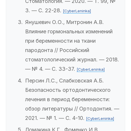
Стоматология. — 2020. — Т. 99, №
3. — С. 22-28.
[CyberLeninka]
Янушевич О.О., Митронин А.В.
Влияние гормональных изменений
при беременности на ткани
пародонта // Российский
стоматологический журнал. — 2018.
— № 4. — С. 33-37.
[CyberLeninka]
Персин Л.С., Слабковская А.Б.
Безопасность ортодонтического
лечения в период беременности:
обзор литературы // Ортодонтия. —
2021. — № 1. — С. 4-10.
[CyberLeninka]
Ломакина К.Г., Фоменко И.В.