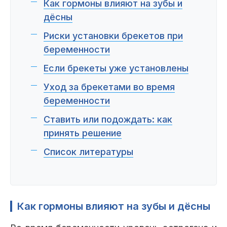
Пациентам
Как гормоны влияют на зубы и
дёсны
Риски установки брекетов при
беременности
Пациентам
База знаний
Публикации
Если брекеты уже установлены
Уход за брекетами во время
беременности
Вопросы и ответы
Награды
Лицензии
Ставить или подождать: как
принять решение
Список литературы
Гарантии
Информация
О компании
Как гормоны влияют на зубы и дёсны
Сотрудники
Контакты