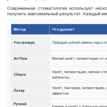
Современная стоматология использует неск
получить максимальный результат. Каждый ме
Метод
Что удаляет
Ультразвук
Твёрдый зубной камень над и п
Air Flow
Мягкий налёт, пигментацию от ко
Налёт, пигментацию, мягкие отл
Clinpro
кабинетах.
Налёт, бактерии, пигментацию,
Лазер
эффектом.
Ручной
Камень и налёт с помощью кюре