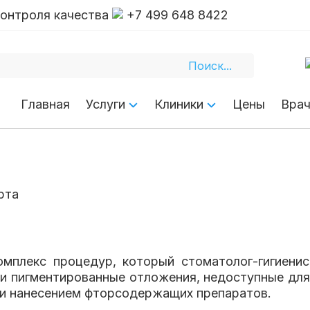
контроля качества
+7 499 648 8422
та
ессиональной 
Главная
Услуги
Клиники
Цены
Вра
комплекс процедур, который стоматолог-гигиени
 и пигментированные отложения, недоступные дл
 и нанесением фторсодержащих препаратов.