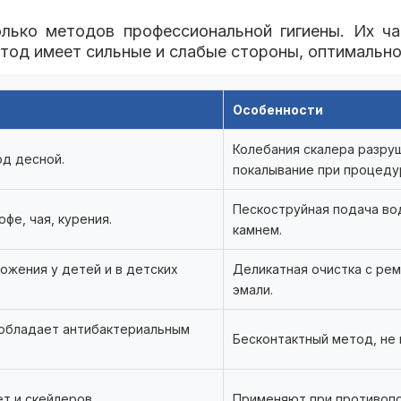
олько методов профессиональной гигиены. Их ч
тод имеет сильные и слабые стороны, оптимально
Особенности
Колебания скалера разруш
од десной.
покалывание при процеду
Пескоструйная подача вод
фе, чая, курения.
камнем.
ожения у детей и в детских
Деликатная очистка с ре
эмали.
 обладает антибактериальным
Бесконтактный метод, не 
т и скейлеров.
Применяют при противопок