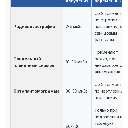
облучения
беременных
Со 2 триместра
по строгим
Радиовизиография
2-5 мкЗв
показаниям, со
свинцовым
фартуком.
Применяют
Прицельный
редко, при
10-30 мкЗв
плёночный снимок
невозможности
альтернатив.
Со 2 триместра
Ортопантомограмма
30-50 мкЗв
по неотложным
показаниям.
Только при
подозрении на
тяжёлую
50-200