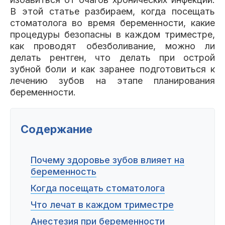
Пациентам
В этой статье разбираем, когда посещать
стоматолога во время беременности, какие
процедуры безопасны в каждом триместре,
как проводят обезболивание, можно ли
делать рентген, что делать при острой
Пациентам
База знаний
Публикации
зубной боли и как заранее подготовиться к
лечению зубов на этапе планирования
беременности.
Вопросы и ответы
Награды
Лицензии
Содержание
Почему здоровье зубов влияет на
Гарантии
Информация
О компании
беременность
Когда посещать стоматолога
Что лечат в каждом триместре
Сотрудники
Контакты
Анестезия при беременности