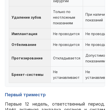
хирургии
Только по
При наличии
Удаление зубов
неотложным
показаний
показаниям
Имплантация
Не проводится
Не проводитс
Отбеливание
Не проводится
Не проводитс
Допустимо, п
Протезирование
Откладывается
показаниям
Не
Не
Брекет-системы
устанавливают
устанавливаю
Первый триместр
Первые 12 недель, ответственный период.
Идёт активная закладка органов и систем