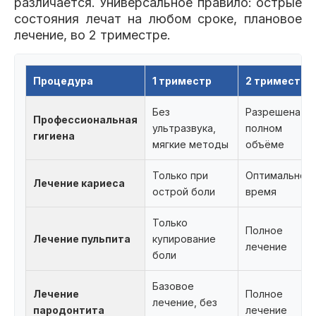
различается. Универсальное правило: острые
состояния лечат на любом сроке, плановое
лечение, во 2 триместре.
Процедура
1 триместр
2 триместр
Без
Разрешена в
Профессиональная
ультразвука,
полном
гигиена
мягкие методы
объёме
Только при
Оптимальное
Лечение кариеса
острой боли
время
Только
Полное
Лечение пульпита
купирование
лечение
боли
Базовое
Лечение
Полное
лечение, без
пародонтита
лечение