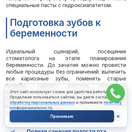
специальные пасты с гидроксиапатитом.
Подготовка зубов к
беременности
Идеальный сценарий, посещение
стоматолога на этапе планирования
беременности. До зачатия можно провести
любые процедуры без ограничений: вылечить
все кариозные зубы, поменять старые
пломбы, сделать рентген, поставить
импланты, отбелить зубы, исправить прикус
Этот сайт использует cookie для удобства работы.
Продолжая пользоваться сайтом, вы даёте согласие на
брекетами. Это снимает нагрузку с организма
обработку персональных данных
и принимаете
политику
во время беременности и предотвращает
конфиденциальности
.
экстренные ситуации.
Принимаю
✓
Полная санация полости рта