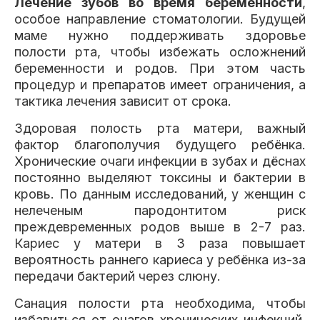
Лечение зубов во время беременности
,
Клиники
особое направление стоматологии. Будущей
маме нужно поддерживать здоровье
Имплантация
Протезирование
Виниры
полости рта, чтобы избежать осложнений
Цены
беременности и родов. При этом часть
процедур и препаратов имеет ограничения, а
Петровско-
Центр доктора
Красногорск
тактика лечения зависит от срока.
Разумовская
Богатова
Брекеты
Лечение зубов
Удаление
Врачи
Здоровая полость рта матери, важный
фактор благополучия будущего ребёнка.
Хронические очаги инфекции в зубах и дёснах
Химки Ленинский
Чертановская
Центр доктора
Работы
Рыжова
постоянно выделяют токсины и бактерии в
Чистка
Отбеливание
Детская
кровь. По данным исследований, у женщин с
стоматология
нелеченым пародонтитом риск
Все клиники и франшизы (10)
Отзывы
преждевременных родов выше в 2-7 раз.
Кариес у матери в 3 раза повышает
Диагностика
Лечение десен
Капы
вероятность раннего кариеса у ребёнка из-за
Акции
передачи бактерий через слюну.
Санация полости рта необходима, чтобы
Все услуги (16 категорий)
избавиться от очагов хронических инфекций.