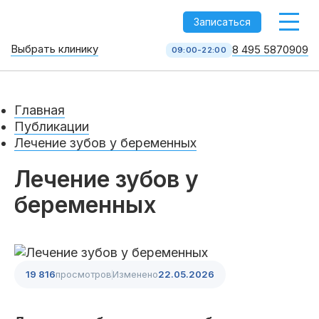
-->
Записаться
Выбрать клинику
8 495 5870909
09:00-22:00
Стоматология НоваДент
10 клиник в Москве
Главная
8 495 587 09 09
КОЛЛ-ЦЕНТР
Публикации
Лечение зубов у беременных
Лечение зубов у
беременных
19 816
просмотров
Изменено
22.05.2026
Услуги