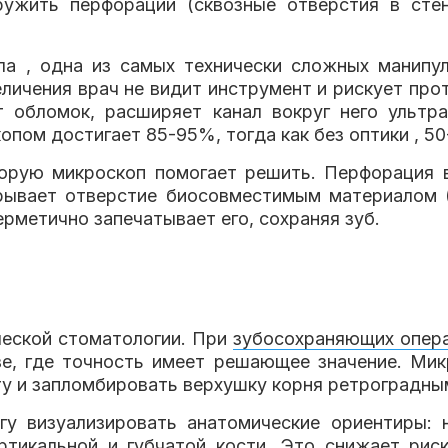
ружить перфорации (сквозные отверстия в стен
ла , одна из самых технически сложных манип
величения врач не видит инструмент и рискует про
 обломок, расширяет канал вокруг него ультр
пом достигает 85-95%, тогда как без оптики , 5
орую микроскоп помогает решить. Перфорация в
крывает отверстие биосовместимым материалом 
рметично запечатывает его, сохраняя зуб.
ческой стоматологии. При
зубосохраняющих опер
ве, где точность имеет решающее значение. Мик
ту и запломбировать верхушку корня ретроградны
гу визуализировать анатомические ориентиры:
ортикальной и губчатой кости. Это снижает ри