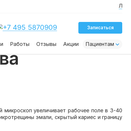
Личный кан
+7 495 5870909
Записаться
опом:
чи
Работы
Отзывы
Акции
Пациентам
ва
й микроскоп увеличивает рабочее поле в 3-40
микротрещины эмали, скрытый кариес и границу