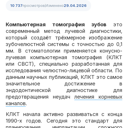
Клиники
10 737
просмотров
Изменено
29.04.2026
Имплантация
Протезирование
Виниры
Компьютерная томография зубов
это
Цены
современный метод лучевой диагностики,
который создаёт трёхмерное изображение
Петровско-
Центр доктора
Красногорск
Разумовская
Богатова
зубочелюстной системы с точностью до 0,1
Брекеты
Лечение зубов
Удаление
Врачи
мм. В стоматологии применяется конусно-
лучевая компьютерная томография (КЛКТ
или CBCT), специально разработанная для
Химки Ленинский
Чертановская
Центр доктора
Работы
исследования челюстно-лицевой области. По
Рыжова
Чистка
Отбеливание
Детская
данным научных публикаций, КЛКТ это самое
стоматология
значительное достижение в
Все клиники и франшизы (10)
Отзывы
эндодонтической диагностике для
предотвращения неудач
лечения корневых
каналов
.
Диагностика
Лечение десен
Капы
Акции
КЛКТ начала активно развиваться с конца
1990-х годов. Сегодня это стандарт для
Все услуги (16 категорий)
планирования имплантации, сложного