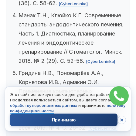
(36). С. 58-62.
[CyberLeninka]
Манак Т.Н., Клюйко К.Г. Современные
стандарты эндодонтического лечения.
Часть 1. Диагностика, планирование
лечения и эндодонтическое
препарирование // Стоматолог. Минск.
2018. № 2 (29). С. 52-58.
[CyberLeninka]
Гридина Н.В., Пономарёва А.А.,
Корнетова И.В., Адмакин О.И.
Применение компьютерных
Этот сайт использует cookie для удобства работы.
технологий в дентальной имплантации
Продолжая пользоваться сайтом, вы даёте согласие на
обработку персональных данных
и принимаете
политику
и статистический анализ результатов
конфиденциальности
.
планирования // Стоматология для
Принимаю
всех. 2019. № 4. С. 26-32.
[CyberLeninka]