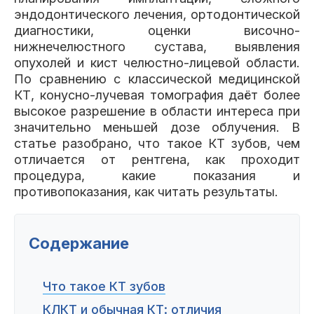
Пациентам
эндодонтического лечения, ортодонтической
диагностики, оценки височно-
нижнечелюстного сустава, выявления
опухолей и кист челюстно-лицевой области.
По сравнению с классической медицинской
Пациентам
База знаний
Публикации
КТ, конусно-лучевая томография даёт более
высокое разрешение в области интереса при
значительно меньшей дозе облучения. В
статье разобрано, что такое КТ зубов, чем
Вопросы и ответы
Награды
Лицензии
отличается от рентгена, как проходит
процедура, какие показания и
противопоказания, как читать результаты.
Гарантии
Информация
О компании
Содержание
Что такое КТ зубов
Сотрудники
Контакты
КЛКТ и обычная КТ: отличия