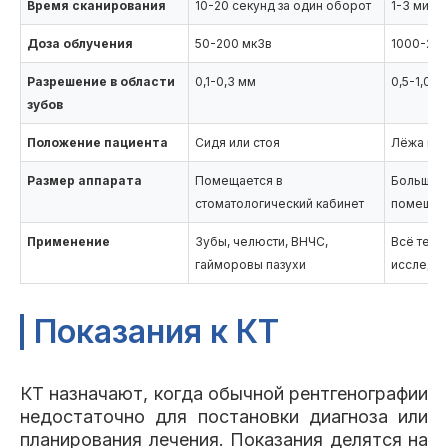
Время сканирования
10-20 секунд за один оборот
1-3 мину
Доза облучения
50-200 мкЗв
1000-200
Разрешение в области
0,1-0,3 мм
0,5-1,0 м
зубов
Положение пациента
Сидя или стоя
Лёжа в т
Размер аппарата
Помещается в
Большая 
стоматологический кабинет
помещен
Применение
Зубы, челюсти, ВНЧС,
Всё тело
гайморовы пазухи
исследо
Показания к КТ
КТ назначают, когда обычной рентгенографии
недостаточно для постановки диагноза или
планирования лечения. Показания делятся на