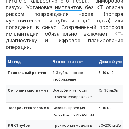
нижнего альвеолярного нерва, гайморовой
пазухи. Установка
имплантов
без КТ опасна
риском повреждения нерва (потеря
чувствительности губы и подбородка) или
попадания в синус. Современный протокол
имплантации обязательно включает КТ-
диагностику и цифровое планирование
операции.
Метод
Что показывает
Доза облучени
Прицельный рентген
1-3 зуба, плоское
5-10 мкЗв
изображение
Ортопантомограмма
Все зубы и челюсти,
15-30 мкЗв
плоское изображение
Телерентгенограмма
Боковая проекция
5-10 мкЗв
головы для ортодонтии
КЛКТ зубов
Трёхмерная модель в
50-200 мкЗв