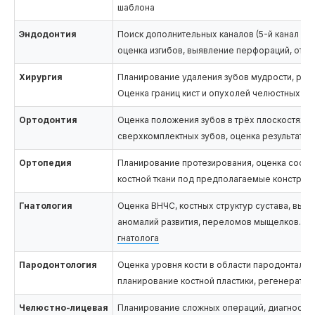
шаблона
Эндодонтия
Поиск дополнительных каналов (5-й канал ве
оценка изгибов, выявление перфораций, отл
Хирургия
Планирование удаления зубов мудрости, рет
Оценка границ кист и опухолей челюстных ко
Ортодонтия
Оценка положения зубов в трёх плоскостях, 
сверхкомплектных зубов, оценка результато
Ортопедия
Планирование протезирования, оценка состо
костной ткани под предполагаемые конструк
Гнатология
Оценка ВНЧС, костных структур сустава, выяв
аномалий развития, переломов мыщелков. П
гнатолога
Пародонтология
Оценка уровня кости в области пародонтальн
планирование костной пластики, регенерати
Челюстно-лицевая
Планирование сложных операций, диагности