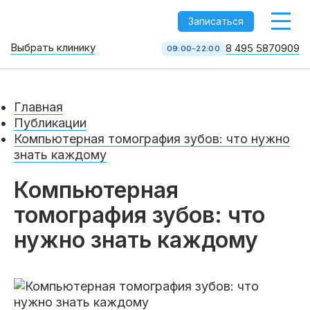
-->
Записаться
Выбрать клинику
8 495 5870909
09:00-22:00
Стоматология НоваДент
10 клиник в Москве
Главная
8 495 587 09 09
КОЛЛ-ЦЕНТР
Публикации
Компьютерная томография зубов: что нужно
знать каждому
Компьютерная
томография зубов: что
нужно знать каждому
Услуги