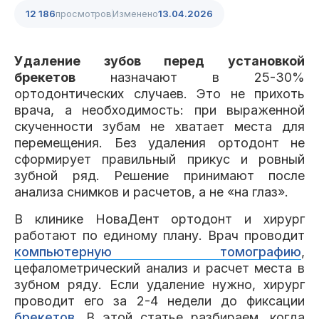
Клиники
12 186
просмотров
Изменено
13.04.2026
Имплантация
Протезирование
Виниры
Удаление зубов перед установкой
Цены
брекетов
назначают в 25-30%
ортодонтических случаев. Это не прихоть
Петровско-
Центр доктора
Красногорск
Разумовская
Богатова
врача, а необходимость: при выраженной
Брекеты
Лечение зубов
Удаление
Врачи
скученности зубам не хватает места для
перемещения. Без удаления ортодонт не
сформирует правильный прикус и ровный
Химки Ленинский
Чертановская
Центр доктора
Работы
зубной ряд. Решение принимают после
Рыжова
Чистка
Отбеливание
Детская
анализа снимков и расчетов, а не «на глаз».
стоматология
Все клиники и франшизы (10)
В клинике НоваДент ортодонт и хирург
Отзывы
работают по единому плану. Врач проводит
компьютерную томографию
,
Диагностика
Лечение десен
Капы
цефалометрический анализ и расчет места в
Акции
зубном ряду. Если удаление нужно, хирург
проводит его за 2-4 недели до фиксации
Все услуги (16 категорий)
брекетов
. В этой статье разбираем, когда