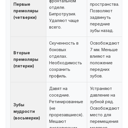
фронтальном
Первые
пространства.
отделе.
премоляры
Позволяют
Бипротрузия.
(четверки)
задвинуть
Удаляют чаще
передние
всего.
зубы назад.
Скученность в
Освобождают
боковых
7 мм. Меньше
Вторые
отделах.
влияют на
премоляры
Необходимость
положение
(пятерки)
сохранить
передних
профиль.
зубов.
Давят на
Устраняют
соседние.
давление на
Ретинированные
зубной ряд.
Зубы
(не
Освобождают
мудрости
прорезавшиеся).
место для
(восьмерки)
Мешают
перемещения
дистализации
моляров