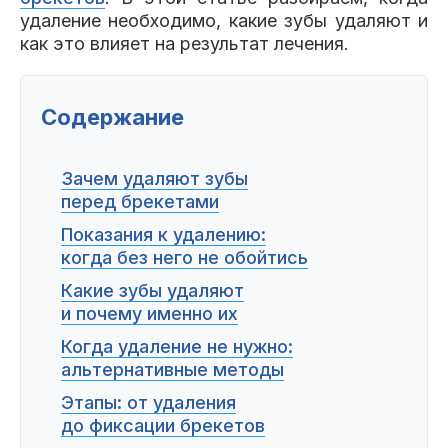
Пациентам
удаление необходимо, какие зубы удаляют и
как это влияет на результат лечения.
Содержание
Пациентам
База знаний
Публикации
Зачем удаляют зубы
перед брекетами
Вопросы и ответы
Награды
Лицензии
Показания к удалению:
когда без него не обойтись
Какие зубы удаляют
и почему именно их
Гарантии
Информация
О компании
Когда удаление не нужно:
альтернативные методы
Этапы: от удаления
Сотрудники
Контакты
до фиксации брекетов