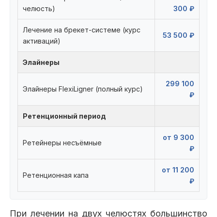
челюсть)
300 ₽
Лечение на брекет-системе (курс
53 500 ₽
активаций)
Элайнеры
299 100
Элайнеры FlexiLigner (полный курс)
₽
Ретенционный период
от 9 300
Ретейнеры несъёмные
₽
от 11 200
Ретенционная капа
₽
При лечении на двух челюстях большинство