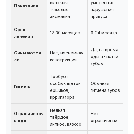
включая
умеренные
Показания
тяжёлые
нарушения
аномалии
прикуса
Срок
12-30 месяцев
6-24 месяца
лечения
Да, на время
Снимаются
Нет, несъёмная
еды и чистки
ли
конструкция
зубов
Требует
особых щёток,
Обычная
Гигиена
ёршиков,
гигиена зубов
ирригатора
Нельзя
Ограничения
Нет
твёрдое,
в еде
ограничений
липкое, вязкое