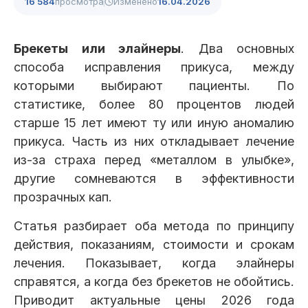
16 584
просмотра
Изменено
16.04.2026
Клиники
Имплантация
Протезирование
Виниры
Брекеты или элайнеры
. Два основных
Цены
способа исправления прикуса, между
которыми выбирают пациенты. По
Петровско-
Центр доктора
Красногорск
Разумовская
Богатова
статистике, более 80 процентов людей
Брекеты
Лечение зубов
Удаление
Врачи
старше 15 лет имеют ту или иную аномалию
прикуса. Часть из них откладывает лечение
из-за страха перед «металлом в улыбке»,
Химки Ленинский
Чертановская
Центр доктора
Работы
Рыжова
другие сомневаются в эффективности
Чистка
Отбеливание
Детская
стоматология
прозрачных кап.
Все клиники и франшизы (10)
Отзывы
Статья разбирает оба метода по принципу
действия, показаниям, стоимости и срокам
Диагностика
Лечение десен
Капы
Акции
лечения. Показывает, когда элайнеры
справятся, а когда без брекетов не обойтись.
Все услуги (16 категорий)
Приводит актуальные цены 2026 года