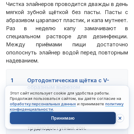
Чистка элайнеров проводится дважды в день
мягкой зубной щёткой без пасты. Пасты с
абразивом царапают пластик, и капа мутнеет.
Раз в неделю капу замачивают в
специальном растворе для дезинфекции.
Между приёмами пищи достаточно
ополоснуть элайнер водой перед повторным
надеванием.
1
Ортодонтическая щётка с V-
образным вырезом
Этот сайт использует cookie для удобства работы.
Очищает замочки сверху и снизу
Продолжая пользоваться сайтом, вы даёте согласие на
одновременно.
обработку персональных данных
и принимаете
политику
конфиденциальности
.
2
Монопучковая щётка
Принимаю
Пучок из одного ряда волокон для
труднодоступных зон.