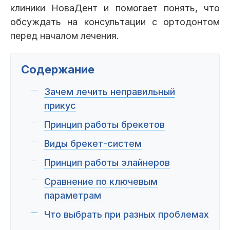
Пациентам
клиники НоваДент и помогает понять, что
обсуждать на консультации с ортодонтом
перед началом лечения.
Пациентам
База знаний
Публикации
Содержание
Зачем лечить неправильный
прикус
Вопросы и ответы
Награды
Лицензии
Принцип работы брекетов
Виды брекет-систем
Принцип работы элайнеров
Гарантии
Информация
О компании
Сравнение по ключевым
параметрам
Что выбрать при разных проблемах
Сотрудники
Контакты