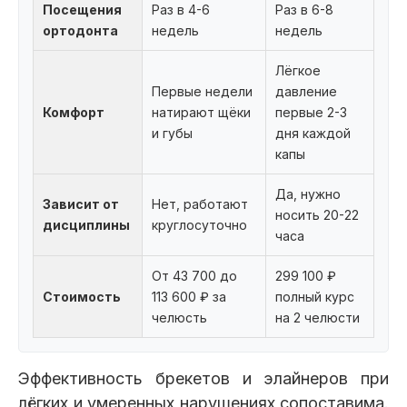
Посещения
Раз в 4-6
Раз в 6-8
ортодонта
недель
недель
Лёгкое
Первые недели
давление
Комфорт
натирают щёки
первые 2-3
и губы
дня каждой
капы
Да, нужно
Зависит от
Нет, работают
носить 20-22
дисциплины
круглосуточно
часа
От 43 700 до
299 100 ₽
Стоимость
113 600 ₽ за
полный курс
челюсть
на 2 челюсти
Эффективность брекетов и элайнеров при
лёгких и умеренных нарушениях сопоставима.