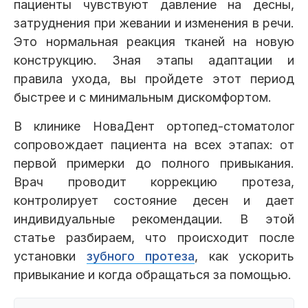
пациенты чувствуют давление на десны,
Клиники
затруднения при жевании и изменения в речи.
Это нормальная реакция тканей на новую
Имплантация
Протезирование
Виниры
конструкцию. Зная этапы адаптации и
Цены
правила ухода, вы пройдете этот период
Петровско-
Центр доктора
Красногорск
быстрее и с минимальным дискомфортом.
Разумовская
Богатова
Брекеты
Лечение зубов
Удаление
Врачи
В клинике НоваДент ортопед-стоматолог
сопровождает пациента на всех этапах: от
Химки Ленинский
Чертановская
Центр доктора
Работы
первой примерки до полного привыкания.
Рыжова
Чистка
Отбеливание
Детская
Врач проводит коррекцию протеза,
стоматология
контролирует состояние десен и дает
Все клиники и франшизы (10)
Отзывы
индивидуальные рекомендации. В этой
статье разбираем, что происходит после
Диагностика
Лечение десен
Капы
установки
зубного протеза
, как ускорить
Акции
привыкание и когда обращаться за помощью.
Все услуги (16 категорий)