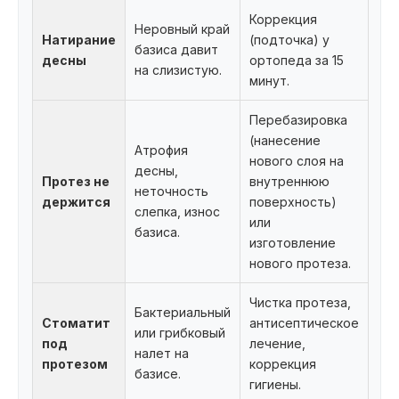
Коррекция
Неровный край
Натирание
(подточка) у
базиса давит
десны
ортопеда за 15
на слизистую.
минут.
Перебазировка
(нанесение
Атрофия
нового слоя на
десны,
Протез не
внутреннюю
неточность
держится
поверхность)
слепка, износ
или
базиса.
изготовление
нового протеза.
Чистка протеза,
Бактериальный
Стоматит
антисептическое
или грибковый
под
лечение,
налет на
протезом
коррекция
базисе.
гигиены.