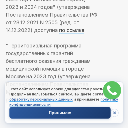
2023 и 2024 годов" (утверждена
Постановлением Правительства РФ
от 28.12.2021 N 2505 (ред. от
14.12.2022) доступна
по ссылке
"Территориальная программа
государственных гарантий
бесплатного оказания гражданам
медицинской помощи в городе
Москве на 2023 год (утверждена
Постановлением Правительства
Этот сайт использует cookie для удобства работы.
Москвы от 29.12.2022 № 3044-ПП)"
Продолжая пользоваться сайтом, вы даёте согласие на
размещена
на сайте Мосгорздрава
обработку персональных данных
и принимаете
политику
конфиденциальности
.
Принимаю