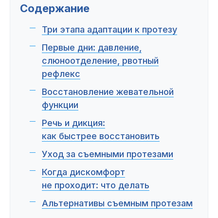
Пациентам
Содержание
Три этапа адаптации к протезу
Первые дни: давление,
Пациентам
База знаний
Публикации
слюноотделение, рвотный
рефлекс
Восстановление жевательной
функции
Вопросы и ответы
Награды
Лицензии
Речь и дикция:
как быстрее восстановить
Уход за съемными протезами
Гарантии
Информация
О компании
Когда дискомфорт
не проходит: что делать
Альтернативы съемным протезам
Сотрудники
Контакты