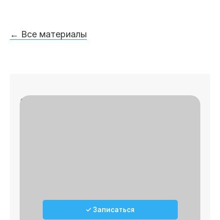
← Все материалы
Записаться на приём
✓
🔎 Осмотр
✓
📄 План лечения
✓ Записаться