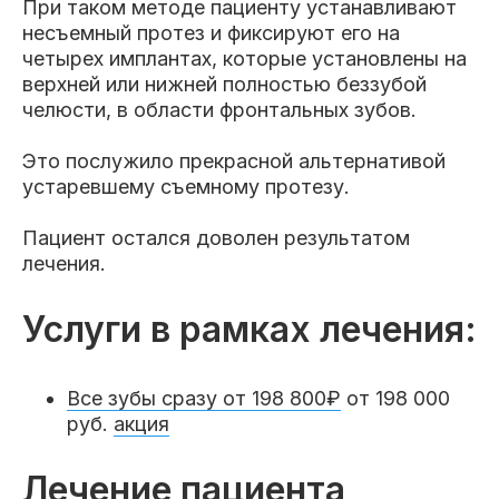
Пациентам
При таком методе пациенту устанавливают
несъемный протез и фиксируют его на
четырех имплантах, которые установлены на
верхней или нижней полностью беззубой
челюсти, в области фронтальных зубов.
Пациентам
База знаний
Публикации
Это послужило прекрасной альтернативой
устаревшему съемному протезу.
Пациент остался доволен результатом
Вопросы и ответы
Награды
Лицензии
лечения.
Услуги в рамках лечения:
Гарантии
Информация
О компании
Все зубы сразу от 198 800₽
от 198 000
руб.
акция
Сотрудники
Контакты
Лечение пациента