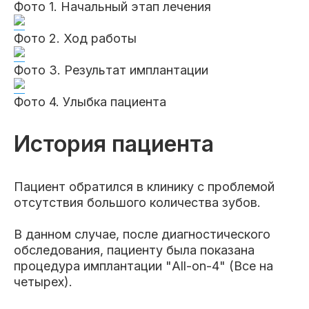
Фото 1. Начальный этап лечения
Клиники
Фото 2. Ход работы
Имплантация
Протезирование
Виниры
Цены
Фото 3. Результат имплантации
Петровско-
Центр доктора
Красногорск
Фото 4. Улыбка пациента
Разумовская
Богатова
Брекеты
Лечение зубов
Удаление
Врачи
История пациента
Химки Ленинский
Чертановская
Центр доктора
Работы
Рыжова
Чистка
Отбеливание
Детская
Пациент обратился в клинику с проблемой
стоматология
отсутствия большого количества зубов.
Все клиники и франшизы (10)
Отзывы
В данном случае, после диагностического
обследования, пациенту была показана
Диагностика
Лечение десен
Капы
Акции
процедура имплантации "All-on-4" (Все на
четырех).
Все услуги (16 категорий)