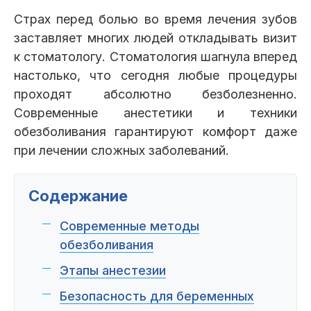
Клиники
Страх перед болью во время лечения зубов
заставляет многих людей откладывать визит
Имплантация
Протезирование
Виниры
к стоматологу. Стоматология шагнула вперед
Цены
настолько, что сегодня любые процедуры
Петровско-
Центр доктора
Красногорск
проходят абсолютно безболезненно.
Разумовская
Богатова
Современные анестетики и техники
Брекеты
Лечение зубов
Удаление
Врачи
обезболивания гарантируют комфорт даже
при лечении сложных заболеваний.
Химки Ленинский
Чертановская
Центр доктора
Работы
Рыжова
Чистка
Отбеливание
Детская
стоматология
Содержание
Все клиники и франшизы (10)
Отзывы
Современные методы
обезболивания
Диагностика
Лечение десен
Капы
Акции
Этапы анестезии
Безопасность для беременных
Все услуги (16 категорий)