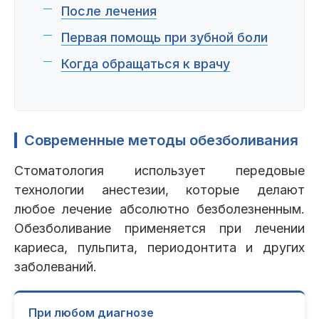
Пациентам
После лечения
Первая помощь при зубной боли
Когда обращаться к врачу
Пациентам
База знаний
Публикации
Современные методы обезболивания
Вопросы и ответы
Награды
Лицензии
Стоматология использует передовые
технологии анестезии, которые делают
любое лечение абсолютно безболезненным.
Гарантии
Информация
О компании
Обезболивание применяется при лечении
кариеса, пульпита, периодонтита и других
заболеваний.
Сотрудники
Контакты
При любом диагнозе