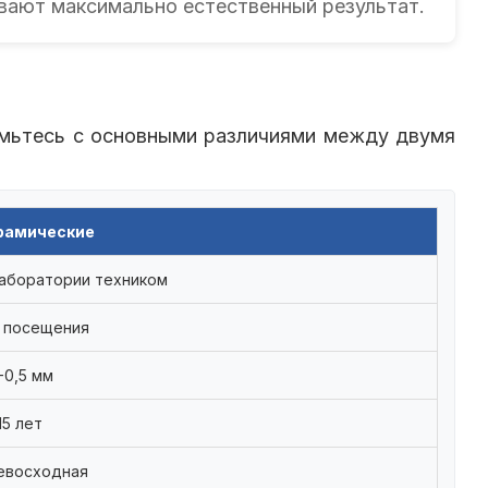
вают максимально естественный результат.
омьтесь с основными различиями между двумя
рамические
лаборатории техником
3 посещения
-0,5 мм
15 лет
евосходная