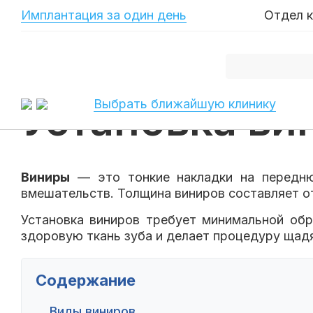
-->
Имплантация за один день
Отдел 
Главная
База знаний
База знаний по реставрации зубов
Установка виниров на зубы
Установка ви
Выбрать ближайшую клинику
Виниры
— это тонкие накладки на передню
вмешательств. Толщина виниров составляет от
Установка виниров требует минимальной обр
здоровую ткань зуба и делает процедуру щад
Содержание
Виды виниров