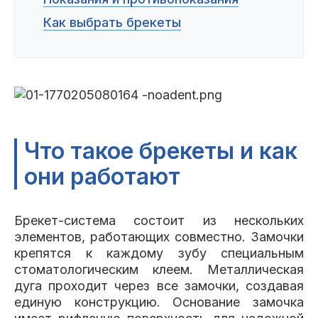
Пациентам
Как выбрать брекеты
Пациентам
База знаний
Публикации
Что такое брекеты и как
Вопросы и ответы
Награды
Лицензии
они работают
Брекет-система состоит из нескольких
Гарантии
Информация
О компании
элементов, работающих совместно. Замочки
крепятся к каждому зубу специальным
стоматологическим клеем. Металлическая
дуга проходит через все замочки, создавая
Сотрудники
Контакты
единую конструкцию. Основание замочка