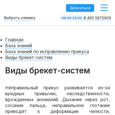
-->
Записаться
Выбрать клинику
8 495 5870909
09:00-22:00
Стоматология НоваДент
10 клиник в Москве
Главная
8 495 587 09 09
КОЛЛ-ЦЕНТР
База знаний
База знаний по исправлению прикуса
Виды брекет-систем
Виды брекет-систем
Неправильный прикус развивается из-за
вредных привычек, наследственности,
врожденных аномалий. Дыхание через рот,
Услуги
сосание пальца, неправильное глотание
приводят к деформации челюсти.