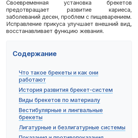
Своевременная установка брекетов
Клиники
предотвращает развитие кариеса,
заболеваний десен, проблем с пищеварением.
Имплантация
Протезирование
Виниры
Исправление прикуса улучшает внешний вид,
Цены
восстанавливает функцию жевания.
Петровско-
Центр доктора
Красногорск
Разумовская
Богатова
Брекеты
Лечение зубов
Удаление
Врачи
Содержание
Химки Ленинский
Чертановская
Центр доктора
Что такое брекеты и как они
Работы
Рыжова
работают
Чистка
Отбеливание
Детская
стоматология
История развития брекет-систем
Все клиники и франшизы (10)
Отзывы
Виды брекетов по материалу
Вестибулярные и лингвальные
Диагностика
Лечение десен
Капы
брекеты
Акции
Лигатурные и безлигатурные системы
Все услуги (16 категорий)
Показания и противопоказания