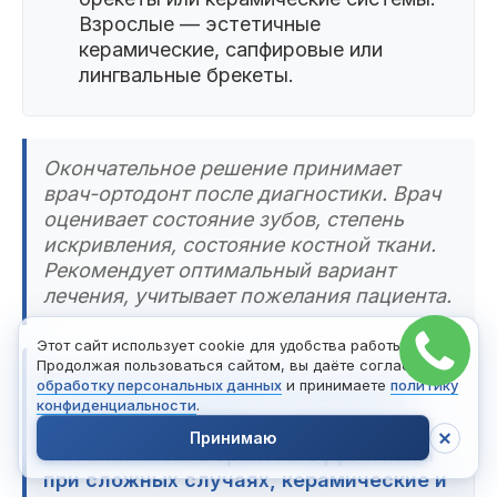
Взрослые — эстетичные
керамические, сапфировые или
лингвальные брекеты.
Окончательное решение принимает
врач-ортодонт после диагностики. Врач
оценивает состояние зубов, степень
искривления, состояние костной ткани.
Рекомендует оптимальный вариант
лечения, учитывает пожелания пациента.
Этот сайт использует cookie для удобства работы.
Продолжая пользоваться сайтом, вы даёте согласие на
Разнообразие современных систем
обработку персональных данных
и принимаете
политику
позволяет подобрать оптимальный
конфиденциальности
.
вариант для каждого пациента.
Принимаю
Металлические брекеты эффективны
при сложных случаях, керамические и