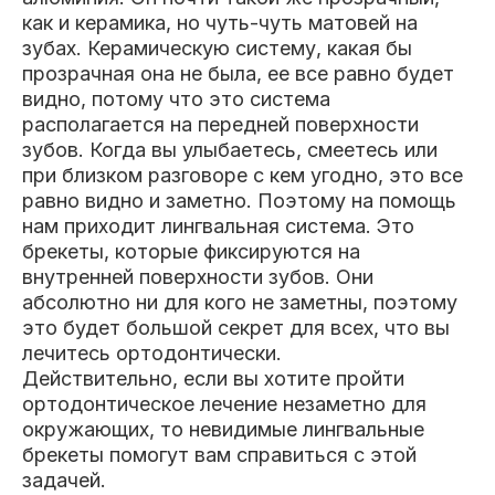
Пациентам
как и керамика, но чуть-чуть матовей на
зубах. Керамическую систему, какая бы
прозрачная она не была, ее все равно будет
видно, потому что это система
располагается на передней поверхности
Пациентам
База знаний
Публикации
зубов. Когда вы улыбаетесь, смеетесь или
при близком разговоре с кем угодно, это все
равно видно и заметно. Поэтому на помощь
нам приходит лингвальная система. Это
Вопросы и ответы
Награды
Лицензии
брекеты, которые фиксируются на
внутренней поверхности зубов. Они
абсолютно ни для кого не заметны, поэтому
это будет большой секрет для всех, что вы
Гарантии
Информация
О компании
лечитесь ортодонтически.
Действительно, если вы хотите пройти
ортодонтическое лечение незаметно для
окружающих, то невидимые лингвальные
брекеты помогут вам справиться с этой
Сотрудники
Контакты
задачей.