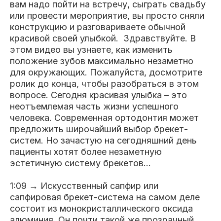
вам надо пойти на встречу, сыграть свадьбу
Клиники
или провести мероприятие, вы просто сняли
конструкцию и разговариваете обычной
Имплантация
Протезирование
Виниры
красивой своей улыбкой. Здравствуйте. В
Цены
этом видео вы узнаете, как изменить
положение зубов максимально незаметно
Петровско-
Центр доктора
Красногорск
для окружающих. Пожалуйста, досмотрите
Разумовская
Богатова
Брекеты
Лечение зубов
Удаление
Врачи
ролик до конца, чтобы разобраться в этом
вопросе. Сегодня красивая улыбка – это
неотъемлемая часть жизни успешного
Химки Ленинский
Чертановская
Центр доктора
Работы
человека. Современная ортодонтия может
Рыжова
предложить широчайший выбор брекет-
Чистка
Отбеливание
Детская
стоматология
систем. Но зачастую на сегодняшний день
Все клиники и франшизы (10)
пациенты хотят более незаметную
Отзывы
эстетичную систему брекетов...
Диагностика
Лечение десен
Капы
1:09 → Искусственный сапфир или
Акции
сапфировая брекет-система на самом деле
состоит из монокристаллического оксида
Все услуги (16 категорий)
алюминия. Он почти такой же прозрачный,