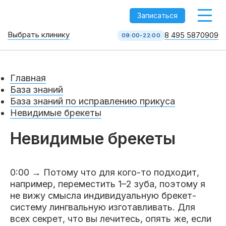
-->
Записаться
Выбрать клинику
8 495 5870909
09:00-22:00
Стоматология НоваДент
10 клиник в Москве
Главная
8 495 587 09 09
КОЛЛ-ЦЕНТР
База знаний
База знаний по исправлению прикуса
Невидимые брекеты
Невидимые брекеты
0:00 → Потому что для кого-то подходит,
например, переместить 1–2 зуба, поэтому я
не вижу смысла индивидуальную брекет-
Услуги
систему лингвальную изготавливать. Для
всех секрет, что вы лечитесь, опять же, если