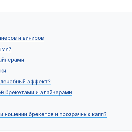
йнеров и виниров
ами?
лайнерами
вки
т лечебный эффект?
ей брекетами и элайнерами
и ношении брекетов и прозрачных капп?