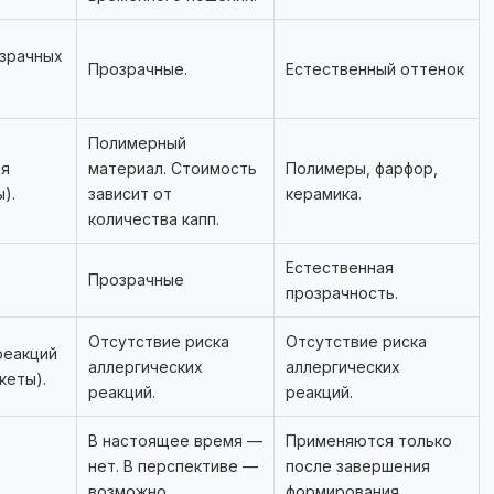
озрачных
Прозрачные.
Естественный оттенок
Полимерный
ия
материал. Стоимость
Полимеры, фарфор,
).
зависит от
керамика.
количества капп.
Естественная
Прозрачные
прозрачность.
Отсутствие риска
Отсутствие риска
реакций
аллергических
аллергических
кеты).
реакций.
реакций.
В настоящее время —
Применяются только
нет. В перспективе —
после завершения
возможно
формирования