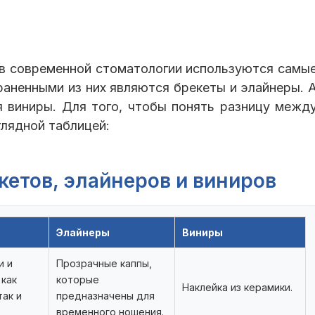
 в современной стоматологии используются самы
аненными из них являются брекеты и элайнеры. 
я виниры. Для того, чтобы понять разницу межд
глядной таблицей:
кетов, элайнеров и виниров
Элайнеры
Виниры
и и
Прозрачные каппы,
 как
которые
Наклейка из керамики.
так и
предназначены для
временного ношения.