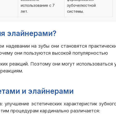
использование с 7
зубочелюстной
лет.
системы.
ия элайнерами?
ри надевании на зубы они становятся практическ
почему они пользуются высокой популярностью
ких реакций. Поэтому они могут использоваться 
рреакциям.
етами и элайнерами
: улучшение эстетических характеристик зубног
 этим процедурам кардинально различается: