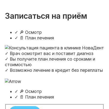
Пациентам
Записаться на приём
Пациентам
База знаний
Публикации
✓
🔎 Осмотр
✓
📄 План лечения
Вопросы и ответы
Награды
Лицензии
✓ Врач осмотрит вас и поставит диагноз
✓ Вы получите план лечения со сроками и
стоимостью
✓ Возможно лечение в кредит без переплаты
Гарантии
Информация
О компании
✓
🔎 Осмотр
✓
📄 План лечения
Сотрудники
Контакты