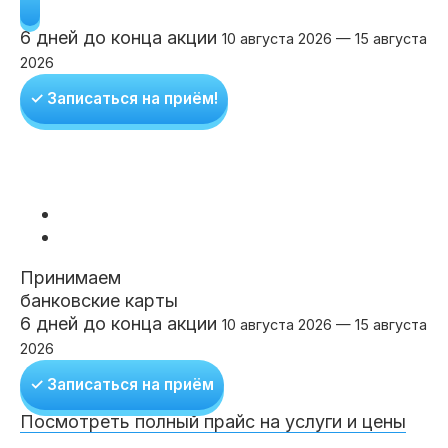
Клиники
6 дней до конца акции
10 августа 2026 — 15 августа
Имплантация
Протезирование
Виниры
2026
Цены
✓ Записаться на приём!
Петровско-
Центр доктора
Красногорск
Разумовская
Богатова
Брекеты
Лечение зубов
Удаление
Врачи
Химки Ленинский
Чертановская
Центр доктора
Работы
Рыжова
Чистка
Отбеливание
Детская
стоматология
Принимаем
банковские карты
Все клиники и франшизы (10)
Отзывы
6 дней до конца акции
10 августа 2026 — 15 августа
2026
Диагностика
Лечение десен
Капы
Акции
✓ Записаться на приём
Посмотреть полный прайс на услуги и цены
Все услуги (16 категорий)