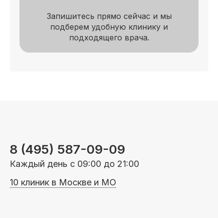
Пациентам
Запишитесь прямо сейчас и мы
подберем удобную клинику и
подходящего врача.
Пациентам
База знаний
Публикации
Вопросы и ответы
Награды
Лицензии
8 (495) 587-09-09
Гарантии
Информация
О компании
Каждый день с 09:00 до 21:00
10 клиник в Москве и МО
Сотрудники
Контакты