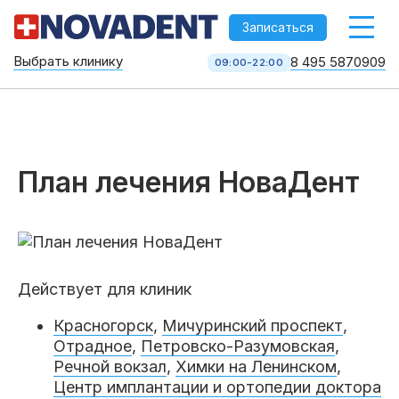
-->
Записаться
Выбрать клинику
8 495 5870909
09:00-22:00
Стоматология НоваДент
10 клиник в Москве
8 495 587 09 09
КОЛЛ-ЦЕНТР
План лечения НоваДент
Действует для клиник
Красногорск
,
Мичуринский проспект
,
Отрадное
,
Петровско-Разумовская
,
Услуги
Речной вокзал
,
Химки на Ленинском
,
Центр имплантации и ортопедии доктора