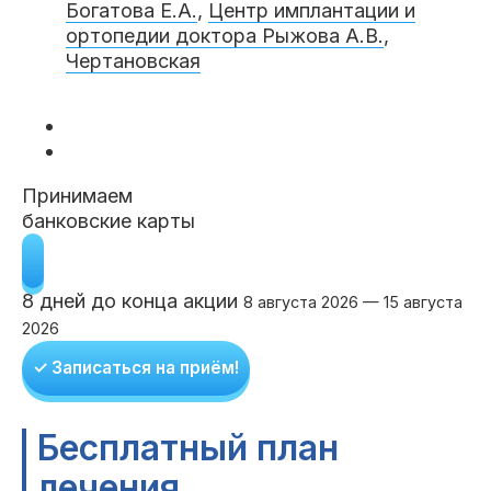
Богатова Е.А.
,
Центр имплантации и
Клиники
ортопедии доктора Рыжова А.В.
,
Чертановская
Имплантация
Протезирование
Виниры
Цены
Петровско-
Центр доктора
Красногорск
Разумовская
Богатова
Брекеты
Лечение зубов
Удаление
Врачи
Принимаем
банковские карты
Химки Ленинский
Чертановская
Центр доктора
Работы
Рыжова
Чистка
Отбеливание
Детская
8 дней до конца акции
стоматология
8 августа 2026 — 15 августа
2026
Все клиники и франшизы (10)
Отзывы
✓ Записаться на приём!
Диагностика
Лечение десен
Капы
Акции
Бесплатный план
Все услуги (16 категорий)
лечения