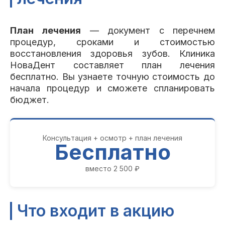
Пациентам
План лечения
— документ с перечнем
процедур, сроками и стоимостью
восстановления здоровья зубов. Клиника
Пациентам
База знаний
Публикации
НоваДент составляет план лечения
бесплатно. Вы узнаете точную стоимость до
начала процедур и сможете спланировать
бюджет.
Вопросы и ответы
Награды
Лицензии
Консультация + осмотр + план лечения
Бесплатно
Гарантии
Информация
О компании
вместо 2 500 ₽
Что входит в акцию
Сотрудники
Контакты