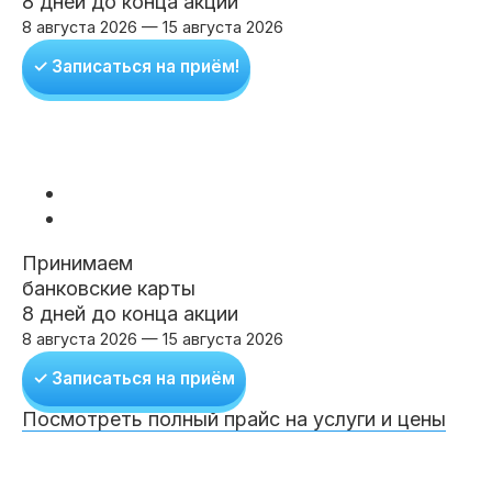
8 дней до конца акции
Клиники
8 августа 2026 — 15 августа 2026
✓ Записаться на приём!
Имплантация
Протезирование
Виниры
Цены
Петровско-
Центр доктора
Красногорск
Разумовская
Богатова
Брекеты
Лечение зубов
Удаление
Врачи
Химки Ленинский
Чертановская
Центр доктора
Работы
Принимаем
Рыжова
банковские карты
Чистка
Отбеливание
Детская
стоматология
8 дней до конца акции
Все клиники и франшизы (10)
Отзывы
8 августа 2026 — 15 августа 2026
✓ Записаться на приём
Диагностика
Лечение десен
Капы
Акции
Посмотреть полный прайс на услуги и цены
Все услуги (16 категорий)