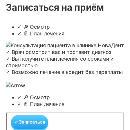
Пациентам
Записаться на приём
✓
🔎 Осмотр
✓
📄 План лечения
Пациентам
База знаний
Публикации
✓ Врач осмотрит вас и поставит диагноз
✓ Вы получите план лечения со сроками и
Вопросы и ответы
Награды
Лицензии
стоимостью
✓ Возможно лечение в кредит без переплаты
Гарантии
Информация
О компании
✓
🔎 Осмотр
✓
📄 План лечения
Сотрудники
Контакты
✓ Записаться