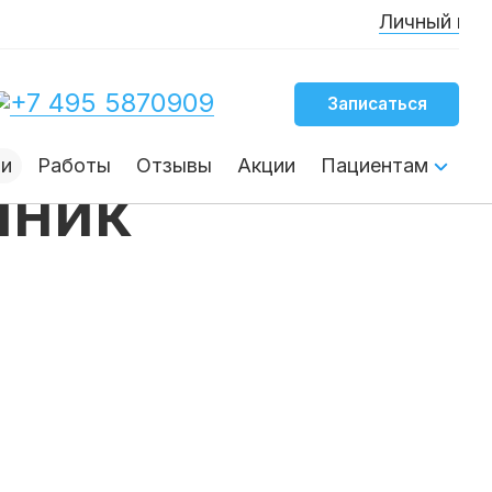
Личный канал осн
+7 495 5870909
Записаться
чи
Работы
Отзывы
Акции
Пациентам
иник