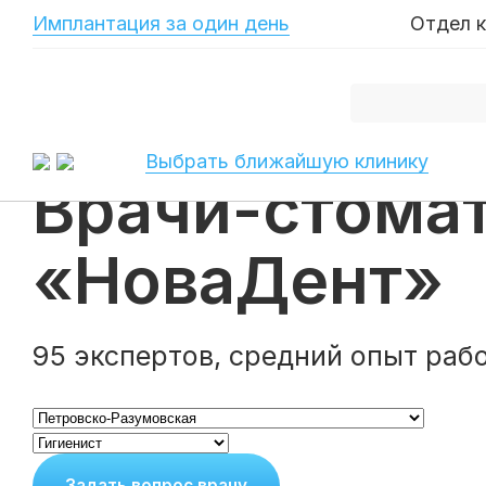
-->
Имплантация за один день
Отдел 
Главная
Врачи
Стоматологи на Петровско-Разумовской
Выбрать ближайшую клинику
Стоматолог-гигиенист на Петровско-Разумовс
Врачи-стомат
«НоваДент»
95 экспертов, средний опыт рабо
Задать вопрос врачу