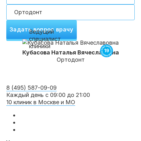
Клиники
Имплантация
Протезирование
Виниры
Цены
Задать вопрос врачу
Ведущий
специалист
Петровско-
Центр доктора
Красногорск
клиники
Разумовская
Богатова
Брекеты
Лечение зубов
Удаление
19
Врачи
Кубасова
Наталья Вячеславовна
Ортодонт
Химки Ленинский
Чертановская
Центр доктора
Работы
Рыжова
Чистка
Отбеливание
Детская
стоматология
8 (495) 587-09-09
Каждый день с 09:00 до 21:00
Все клиники и франшизы (10)
Отзывы
10 клиник в Москве и МО
Диагностика
Лечение десен
Капы
Акции
Все услуги (16 категорий)