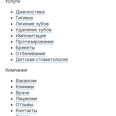
Услуги
Пациентам
Диагностика
Гигиена
Лечение зубов
Удаление зубов
Пациентам
База знаний
Публикации
Имплантация
Протезирование
Брекеты
Отбеливание
Вопросы и ответы
Награды
Лицензии
Детская стоматология
Компания
Вакансии
Гарантии
Информация
О компании
Клиники
Врачи
Лицензии
Отзывы
Сотрудники
Контакты
Контакты