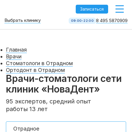
-->
Записаться
Выбрать клинику
8 495 5870909
09:00-22:00
Стоматология НоваДент
10 клиник в Москве
8 495 587 09 09
КОЛЛ-ЦЕНТР
Главная
Врачи
Стоматологи в Отрадном
Ортодонт в Отрадном
Врачи-стоматологи сети
клиник «НоваДент»
95 экспертов, средний опыт
работы 13 лет
Услуги