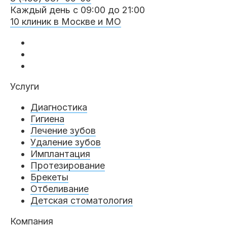
Пациентам
Каждый день с 09:00 до 21:00
10 клиник в Москве и МО
Пациентам
База знаний
Публикации
Услуги
Диагностика
Вопросы и ответы
Награды
Лицензии
Гигиена
Лечение зубов
Удаление зубов
Имплантация
Гарантии
Информация
О компании
Протезирование
Брекеты
Отбеливание
Детская стоматология
Сотрудники
Контакты
Компания