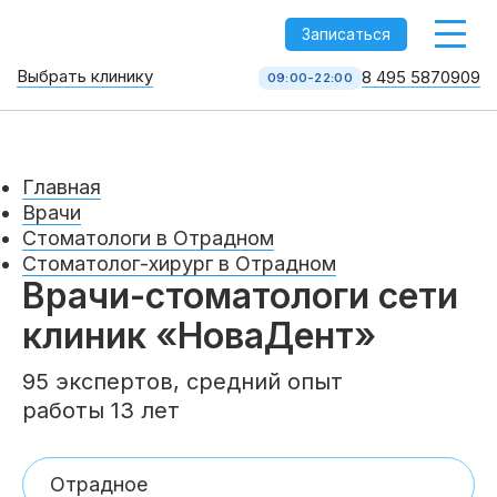
-->
Записаться
Выбрать клинику
8 495 5870909
09:00-22:00
Стоматология НоваДент
10 клиник в Москве
8 495 587 09 09
КОЛЛ-ЦЕНТР
Главная
Врачи
Стоматологи в Отрадном
Стоматолог-хирург в Отрадном
Врачи-стоматологи сети
клиник «НоваДент»
95 экспертов, средний опыт
работы 13 лет
Услуги