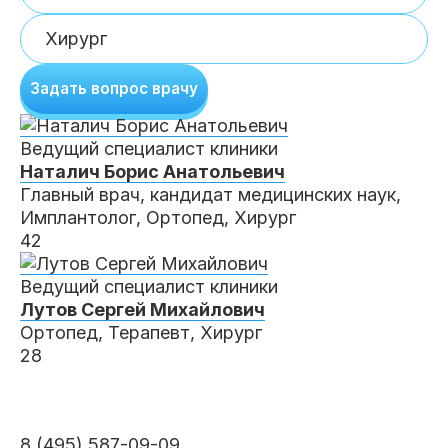
Клиники
Имплантация
Протезирование
Виниры
Задать вопрос врачу
Цены
Петровско-
Центр доктора
Красногорск
Разумовская
Богатова
Ведущий специалист клиники
Брекеты
Лечение зубов
Удаление
Врачи
Наталич
Борис Анатольевич
Главный врач, кандидат медицинских наук,
Имплантолог, Ортопед, Хирург
Химки Ленинский
Чертановская
Центр доктора
Работы
42
Рыжова
Чистка
Отбеливание
Детская
стоматология
Ведущий специалист клиники
Все клиники и франшизы (10)
Отзывы
Лутов
Сергей Михайлович
Ортопед, Терапевт, Хирург
28
Диагностика
Лечение десен
Капы
Акции
Все услуги (16 категорий)
8 (495) 587-09-09