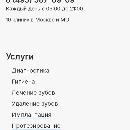
Пациентам
Каждый день с 09:00 до 21:00
10 клиник в Москве и МО
Пациентам
База знаний
Публикации
Услуги
Вопросы и ответы
Награды
Лицензии
Диагностика
Гигиена
Лечение зубов
Гарантии
Информация
О компании
Удаление зубов
Имплантация
Сотрудники
Контакты
Протезирование