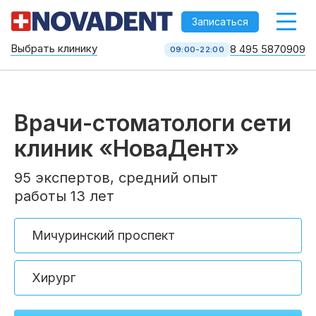
-->
Записаться
Выбрать клинику
8 495 5870909
09:00-22:00
Стоматология НоваДент
10 клиник в Москве
8 495 587 09 09
Врачи-стоматологи сети
КОЛЛ-ЦЕНТР
клиник «НоваДент»
95 экспертов, средний опыт
работы 13 лет
Услуги