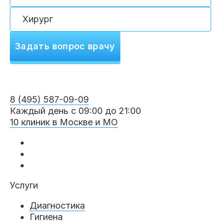
Клиники
Имплантация
Протезирование
Виниры
Цены
Задать вопрос врачу
Петровско-
Центр доктора
Красногорск
Разумовская
Богатова
Брекеты
Лечение зубов
Удаление
Врачи
8 (495) 587-09-09
Каждый день с 09:00 до 21:00
Химки Ленинский
Чертановская
Центр доктора
Работы
10 клиник в Москве и МО
Рыжова
Чистка
Отбеливание
Детская
стоматология
Все клиники и франшизы (10)
Отзывы
Диагностика
Лечение десен
Капы
Услуги
Акции
Диагностика
Все услуги (16 категорий)
Гигиена