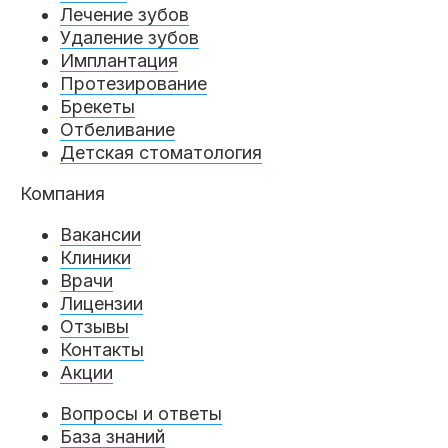
Пациентам
Лечение зубов
Удаление зубов
Имплантация
Протезирование
Брекеты
Пациентам
База знаний
Публикации
Отбеливание
Детская стоматология
Компания
Вопросы и ответы
Награды
Лицензии
Вакансии
Клиники
Врачи
Лицензии
Гарантии
Информация
О компании
Отзывы
Контакты
Акции
Вопросы и ответы
Сотрудники
Контакты
База знаний