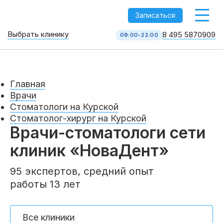
-->
Записаться
Выбрать клинику
8 495 5870909
09:00-22:00
Стоматология НоваДент
10 клиник в Москве
8 495 587 09 09
КОЛЛ-ЦЕНТР
Главная
Врачи
Стоматологи на Курской
Стоматолог-хирург на Курской
Врачи-стоматологи сети
клиник «НоваДент»
95 экспертов, средний опыт
работы 13 лет
Услуги