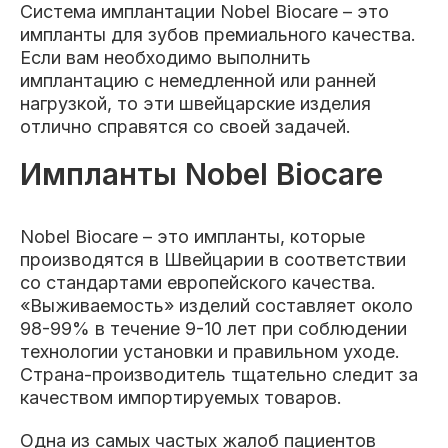
Система имплантации Nobel Biocare – это
Клиники
импланты для зубов премиального качества.
Если вам необходимо выполнить
Имплантация
Протезирование
Виниры
имплантацию с немедленной или ранней
Цены
нагрузкой, то эти швейцарские изделия
отлично справятся со своей задачей.
Петровско-
Центр доктора
Красногорск
Разумовская
Богатова
Брекеты
Лечение зубов
Удаление
Врачи
Импланты Nobel Biocare
Химки Ленинский
Чертановская
Центр доктора
Nobel Biocare – это импланты, которые
Работы
Рыжова
производятся в Швейцарии в соответствии
Чистка
Отбеливание
Детская
стоматология
со стандартами европейского качества.
Все клиники и франшизы (10)
«Выживаемость» изделий составляет около
Отзывы
98-99% в течение 9-10 лет при соблюдении
технологии установки и правильном уходе.
Диагностика
Лечение десен
Капы
Страна-производитель тщательно следит за
Акции
качеством импортируемых товаров.
Все услуги (16 категорий)
Одна из самых частых жалоб пациентов