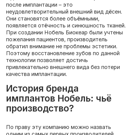
Пациентам
после имплантации – это
неудовлетворительный внешний вид дёсен.
Они становятся более объёмными,
появляется отёчность и синюшность тканей.
При создании Нобель Биокеар были учтены
Пациентам
База знаний
Публикации
пожелания пациентов, производитель
обратил внимание не проблемы эстетики.
Поэтому восстановление зубов по данной
технологии позволяет достичь
Вопросы и ответы
Награды
Лицензии
привлекательно внешнего вида без потери
качества имплантации.
История бренда
имплантов Нобель: чьё
Гарантии
Информация
О компании
производство?
Сотрудники
Контакты
По праву эту компанию можно назвать
одним из самых первых производителей