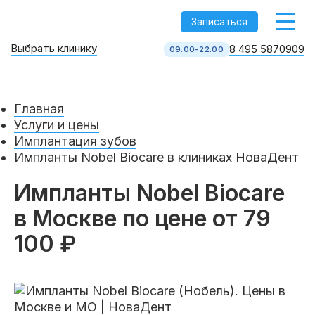
-->
Записаться
Выбрать клинику
8 495 5870909
09:00-22:00
Стоматология НоваДент
10 клиник в Москве
Главная
8 495 587 09 09
КОЛЛ-ЦЕНТР
Услуги и цены
Имплантация зубов
Импланты Nobel Biocare в клиниках НоваДент
Импланты Nobel Biocare
в Москве по цене от 79
100 ₽
Услуги