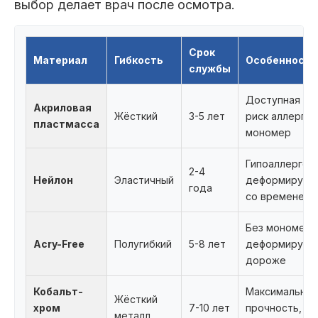
выбор делает врач после осмотра.
Срок
Материал
Гибкость
Особенности
службы
Доступная це
Акриловая
Жёсткий
3-5 лет
риск аллергии
пластмасса
мономер
Гипоаллерген
2-4
Нейлон
Эластичный
деформирует
года
со временем
Без мономера
Acry-Free
Полугибкий
5-8 лет
деформируетс
дороже
Кобальт-
Максимальная
Жёсткий
хром
7-10 лет
прочность,
металл