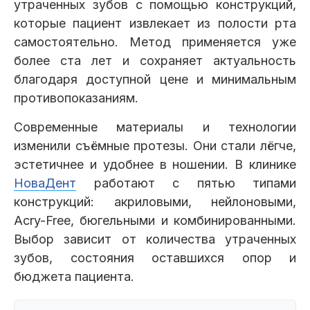
утраченных зубов с помощью конструкций,
Клиники
которые пациент извлекает из полости рта
самостоятельно. Метод применяется уже
Имплантация
Протезирование
Виниры
более ста лет и сохраняет актуальность
Цены
благодаря доступной цене и минимальным
Петровско-
Центр доктора
Красногорск
противопоказаниям.
Разумовская
Богатова
Брекеты
Лечение зубов
Удаление
Врачи
Современные материалы и технологии
изменили съёмные протезы. Они стали лёгче,
Химки Ленинский
Чертановская
Центр доктора
Работы
эстетичнее и удобнее в ношении. В клинике
Рыжова
Чистка
Отбеливание
Детская
НоваДент
работают с пятью типами
стоматология
конструкций: акриловыми, нейлоновыми,
Все клиники и франшизы (10)
Отзывы
Acry-Free, бюгельными и комбинированными.
Выбор зависит от количества утраченных
Диагностика
Лечение десен
Капы
зубов, состояния оставшихся опор и
Акции
бюджета пациента.
Все услуги (16 категорий)