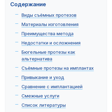
Пациентам
Содержание
Виды съёмных протезов
Материалы изготовления
Пациентам
База знаний
Публикации
Преимущества метода
Недостатки и осложнения
Бюгельные протезы как
Вопросы и ответы
Награды
Лицензии
альтернатива
Съёмные протезы на имплантах
Привыкание и уход
Гарантии
Информация
О компании
Сравнение с имплантацией
Смежные услуги
Сотрудники
Контакты
Список литературы