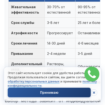
Жевательная
30-70% от
90-95% от
эффективность
естественной
естественной
Срок службы
3-8 лет
25 лет и более
Атрофия кости
Прогрессирует
Останавливаетс
Сроки лечения
14-30 дней
4-6 месяцев
Привыкание
2-4 недели
3-5 дней
Дополнительный
Растворы,
Обычная гигиен
уход
средства
Этот сайт использует cookie для удобства работы.
Продолжая пользоваться сайтом, вы даёте согласие на
Стоимость
Доступная
обработку персональных данных
и принимаете
политику
Высокая разова
лечения
сразу
конфиденциальности
.
Принимаю
Выбор метода зависит от индивидуальной