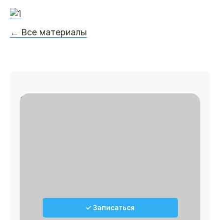
← Все материалы
Записаться на приём
✓
🔎 Осмотр
✓
📄 План лечения
✓ Записаться