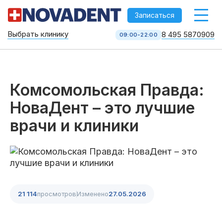
-->
Записаться
Выбрать клинику
8 495 5870909
09:00-22:00
Стоматология НоваДент
10 клиник в Москве
8 495 587 09 09
КОЛЛ-ЦЕНТР
Комсомольская Правда:
НоваДент – это лучшие
врачи и клиники
21 114
просмотров
Изменено
27.05.2026
Услуги